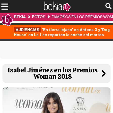
BEKIA
FOTOS
FAMOSOS EN LOS PREMIOS WOM
AUDIENCIAS
'En tierra lejana' en Antena 3 y 'Dog
House' en La 1 se reparten la noche del martes
Isabel Jiménez en los Premios
Woman 2018