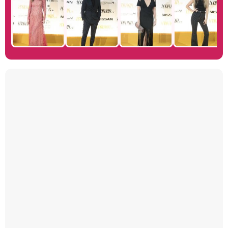
Manu Baqueiro: "Tuve como referente a Bruce Willis en 'Luz de Luna' para mi trabajo en la serie 'Perdiendo el juicio'"
Magdalena de Suecia responde a las críticas y explica por qué le han permitido lanzar su propio negocio