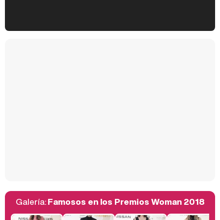
Kiko Matamoros y Lydia Lozano: "Nuestro público es de todas las edades y RTVE tiene un público muy pegado a las novelas, al que tenemos que captar"
Carlota Corredera y Javier de Hoyos: "La tele tiene que representar al público también y aquí están todos los perfiles posibles&quo;
Así se tomó Felipe VI que la Infanta Sofía no quisiera recibir formación militar
Galería:
Famosos en los Premios Woman 2018
Belén Esteban: "Estoy emocionada, muy contenta y muy feliz por llegar a RTVE"