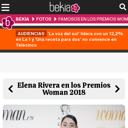
BEKIA
FOTOS
FAMOSOS EN LOS PREMIOS WOM
AUDIENCIAS
'La voz del sol' lidera con un 12,2%
en La 1 y 'Una receta para dos' no convence en
Telecinco
Elena Rivera en los Premios
Woman 2018