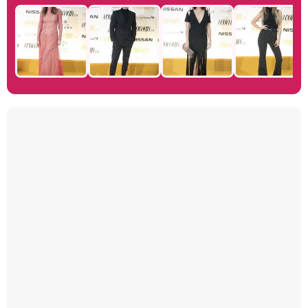
Manu Baqueiro: "Tuve como referente a Bruce Willis en 'Luz de Luna' para mi trabajo en la serie 'Perdiendo el juicio'"
Magdalena de Suecia responde a las críticas y explica por qué le han permitido lanzar su propio negocio