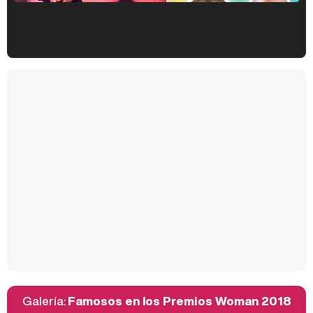
Kiko Matamoros y Lydia Lozano: "Nuestro público es de todas las edades y RTVE tiene un público muy pegado a las novelas, al que tenemos que captar"
Carlota Corredera y Javier de Hoyos: "La tele tiene que representar al público también y aquí están todos los perfiles posibles&quo;
Así se tomó Felipe VI que la Infanta Sofía no quisiera recibir formación militar
Galería:
Famosos en los Premios Woman 2018
Belén Esteban: "Estoy emocionada, muy contenta y muy feliz por llegar a RTVE"