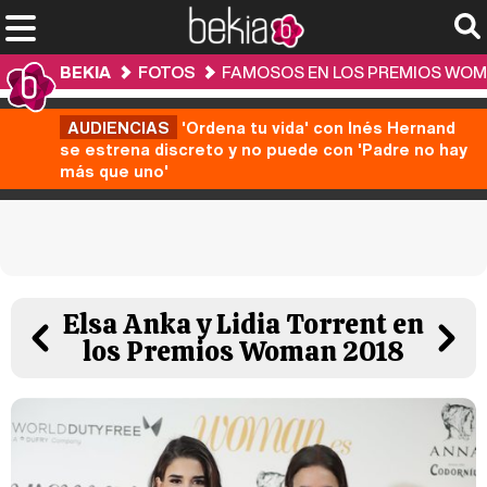
BEKIA
FOTOS
FAMOSOS EN LOS PREMIOS WOM
AUDIENCIAS
'Ordena tu vida' con Inés Hernand
se estrena discreto y no puede con 'Padre no hay
más que uno'
Elsa Anka y Lidia Torrent en
los Premios Woman 2018