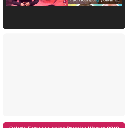
Kiko Matamoros y Lydia Lozano: "Nuestro público es de todas las edades y RTVE tiene un público muy pegado a las novelas, al que tenemos que captar"
Carlota Corredera y Javier de Hoyos: "La tele tiene que representar al público también y aquí están todos los perfiles posibles&quo;
Así se tomó Felipe VI que la Infanta Sofía no quisiera recibir formación militar