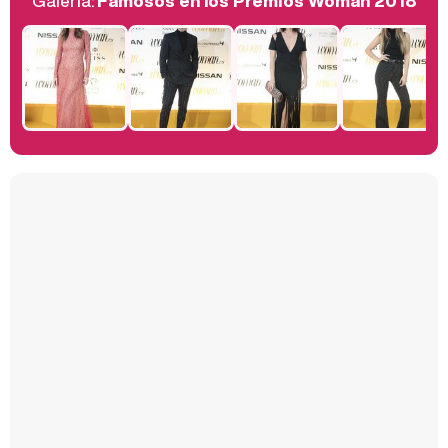
Galería:
Famosos en los Premios Woman 2018
Belén Esteban: "Estoy emocionada, muy contenta y muy feliz por llegar a RTVE"
Manu Baqueiro: "Tuve como referente a Bruce Willis en 'Luz de Luna' para mi trabajo en la serie 'Perdiendo el juicio'"
Magdalena de Suecia responde a las críticas y explica por qué le han permitido lanzar su propio negocio