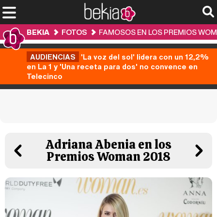
BEKIA
FOTOS
FAMOSOS EN LOS PREMIOS WOM
AUDIENCIAS
'La voz del sol' lidera con un 12,2%
en La 1 y 'Una receta para dos' no convence en
Telecinco
Adriana Abenia en los
Premios Woman 2018