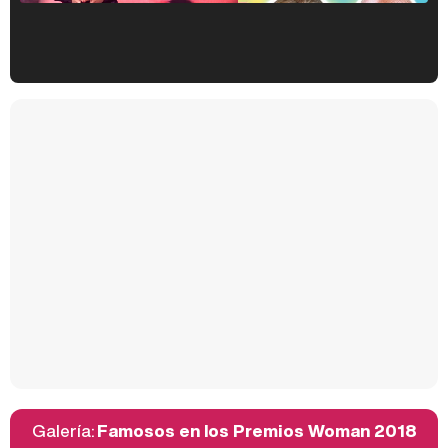
Kiko Matamoros y Lydia Lozano: "Nuestro público es de todas las edades y RTVE tiene un público muy pegado a las novelas, al que tenemos que captar"
Carlota Corredera y Javier de Hoyos: "La tele tiene que representar al público también y aquí están todos los perfiles posibles&quo;
Así se tomó Felipe VI que la Infanta Sofía no quisiera recibir formación militar
Galería:
Famosos en los Premios Woman 2018
Belén Esteban: "Estoy emocionada, muy contenta y muy feliz por llegar a RTVE"