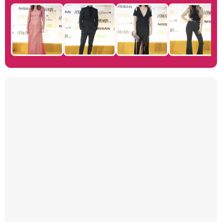
Manu Baqueiro: "Tuve como referente a Bruce Willis en 'Luz de Luna' para mi trabajo en la serie 'Perdiendo el juicio'"
Magdalena de Suecia responde a las críticas y explica por qué le han permitido lanzar su propio negocio