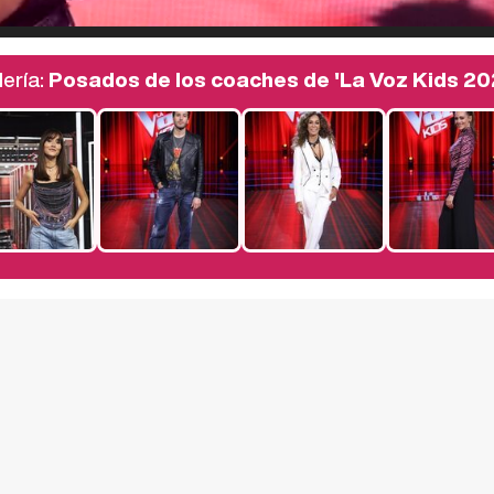
ería:
Posados de los coaches de 'La Voz Kids 20