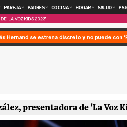
PAREJA
PADRES
COCINA
HOGAR
SALUD
PSI
E 'LA VOZ KIDS 2023'
nés Hernand se estrena discreto y no puede con 
ález, presentadora de 'La Voz K