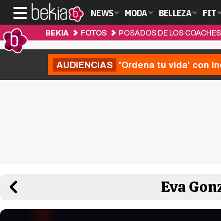
NEWS
MODA
BELLEZA
FIT
BEKIA
FOTOS
POSADOS DE LOS COACHES D
AUDIENCIAS
'Ordena tu vida' con I
Eva Gonz