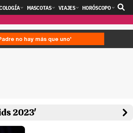
COLOGÍA
MASCOTAS
VIAJES
HORÓSCOPO
'Padre no hay más que uno'
ids 2023'