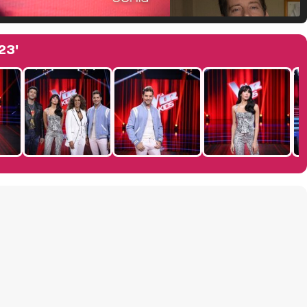
Manu Baqueiro: "Tuve como referente a Bruce Willis en 'Luz de Luna' para mi trabajo en la serie 'Perdiendo el juicio'"
23'
Magdalena de Suecia responde a las críticas y explica por qué le han permitido lanzar su propio negocio