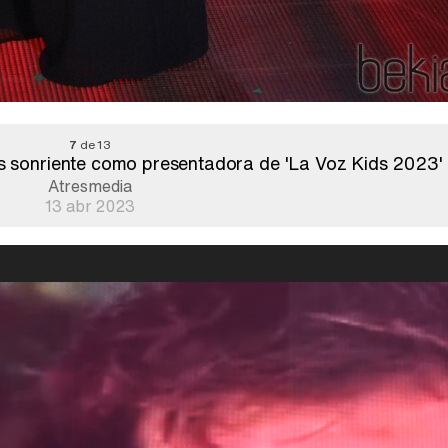
7
de 13
 sonriente como presentadora de 'La Voz Kids 2023' 
Atresmedia
13 abr 2023