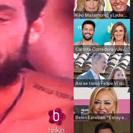
Kiko Matamoros y Lydia Lozano: "Nuestro público es de todas las edades y RTVE tiene un público muy pegado a las novelas, al que tenemos que captar"
Carlota Corredera y Javier de Hoyos: "La tele tiene que representar al público también y aquí están todos los perfiles posibles&quo;
Así se tomó Felipe VI que la Infanta Sofía no quisiera recibir formación militar
Belén Esteban: "Estoy emocionada, muy contenta y muy feliz por llegar a RTVE"