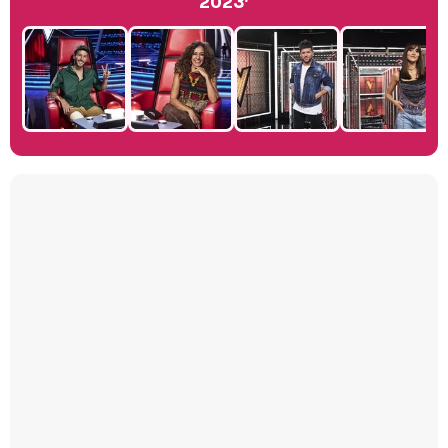
2023'
Manu Baqueiro: "Tuve como referente a Bruce Willis en 'Luz de Luna' para mi trabajo en la serie 'Perdiendo el juicio'"
Magdalena de Suecia responde a las críticas y explica por qué le han permitido lanzar su propio negocio