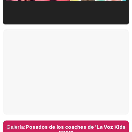
Kiko Matamoros y Lydia Lozano: "Nuestro público es de todas las edades y RTVE tiene un público muy pegado a las novelas, al que tenemos que captar"
Carlota Corredera y Javier de Hoyos: "La tele tiene que representar al público también y aquí están todos los perfiles posibles&quo;
Así se tomó Felipe VI que la Infanta Sofía no quisiera recibir formación militar
Galería:
Posados de los coaches de 'La Voz Kids
Belén Esteban: "Estoy emocionada, muy contenta y muy feliz por llegar a RTVE"