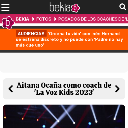
BEKIA
FOTOS
POSADOS DE LOS COACHES DE 'LA
AUDIENCIAS
'Ordena tu vida' con Inés Hernand
se estrena discreto y no puede con 'Padre no hay
más que uno'
Aitana Ocaña como coach de
'La Voz Kids 2023'