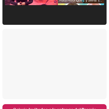
Kiko Matamoros y Lydia Lozano: "Nuestro público es de todas las edades y RTVE tiene un público muy pegado a las novelas, al que tenemos que captar"
Carlota Corredera y Javier de Hoyos: "La tele tiene que representar al público también y aquí están todos los perfiles posibles&quo;
Así se tomó Felipe VI que la Infanta Sofía no quisiera recibir formación militar