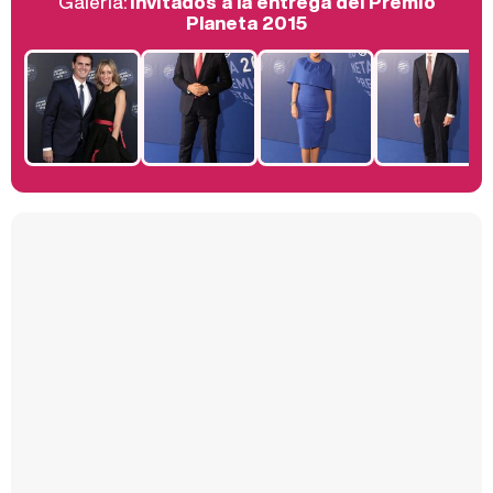
Galería:
Invitados a la entrega del Premio
Belén Esteban: "Estoy emocionada, muy contenta y muy feliz por llegar a RTVE"
Planeta 2015
Manu Baqueiro: "Tuve como referente a Bruce Willis en 'Luz de Luna' para mi trabajo en la serie 'Perdiendo el juicio'"
Magdalena de Suecia responde a las críticas y explica por qué le han permitido lanzar su propio negocio