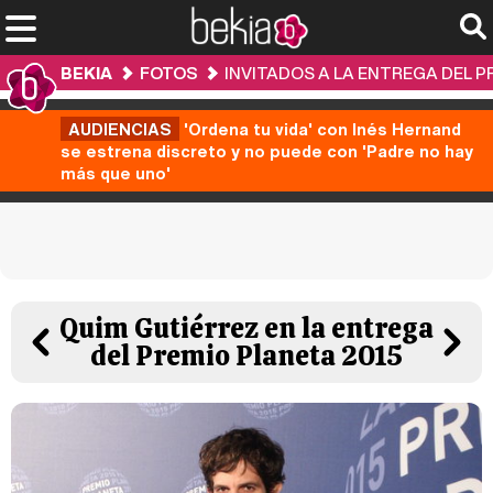
BEKIA
FOTOS
INVITADOS A LA ENTREGA DEL P
AUDIENCIAS
'Ordena tu vida' con Inés Hernand
se estrena discreto y no puede con 'Padre no hay
más que uno'
Quim Gutiérrez en la entrega
del Premio Planeta 2015