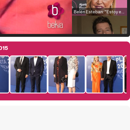
Belén Esteban: "Estoy emocionada, muy contenta y muy feliz por llegar a RTVE"
Manu Baqueiro: "Tuve como referente a Bruce Willis en 'Luz de Luna' para mi trabajo en la serie 'Perdiendo el juicio'"
015
Magdalena de Suecia responde a las críticas y explica por qué le han permitido lanzar su propio negocio