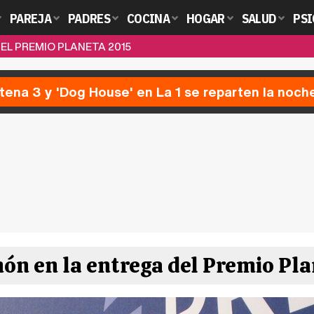
PAREJA
PADRES
COCINA
HOGAR
SALUD
PSI
EL PREMIO PLANETA 2015
ntena 3 y 'Dog House' en La 1 se reparten la noch
ón en la entrega del Premio Pla