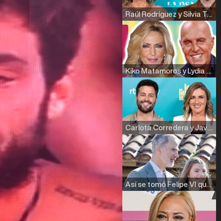
Raúl Rodríguez y Silvia Taulés nos cuentan su papel en 'La familia de la tele'
Kiko Matamoros y Lydia Lozano: "Nuestro público es de todas las edades y RTVE tiene un público muy pegado a las novelas, al que tenemos que captar"
Carlota Corredera y Javier de Hoyos: "La tele tiene que representar al público también y aquí están todos los perfiles posibles&quo;
Así se tomó Felipe VI que la Infanta Sofía no quisiera recibir formación militar