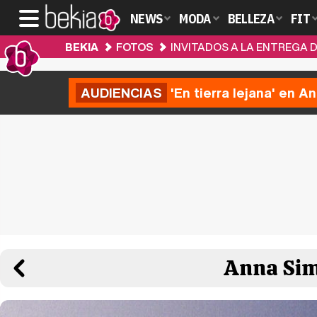
NEWS
MODA
BELLEZA
FIT
BEKIA
FOTOS
INVITADOS A LA ENTREGA D
AUDIENCIAS
'En tierra lejana' en A
Anna Sim