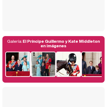
Así se tomó Felipe VI que la Infanta Sofía no quisiera recibir formación militar
Galería:
El Príncipe Guillermo y Kate Middleton
Belén Esteban: "Estoy emocionada, muy contenta y muy feliz por llegar a RTVE"
en imágenes
Manu Baqueiro: "Tuve como referente a Bruce Willis en 'Luz de Luna' para mi trabajo en la serie 'Perdiendo el juicio'"
Magdalena de Suecia responde a las críticas y explica por qué le han permitido lanzar su propio negocio