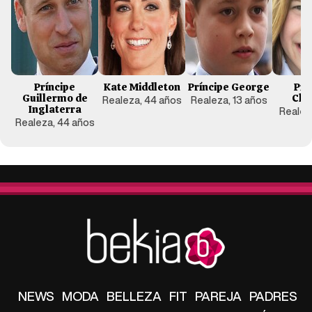
Príncipe
Kate Middleton
Príncipe George
Pri
Guillermo de
Cha
Realeza, 44 años
Realeza, 13 años
Inglaterra
Realeza
Realeza, 44 años
NEWS
MODA
BELLEZA
FIT
PAREJA
PADRES