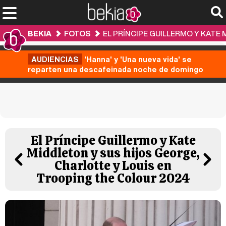
BEKIA
FOTOS
EL PRÍNCIPE GUILLERMO Y KATE
AUDIENCIAS
'Hanna' y 'Una nueva vida' se
reparten una descafeinada noche de domingo
El Príncipe Guillermo y Kate
Middleton y sus hijos George,
Charlotte y Louis en
Trooping the Colour 2024