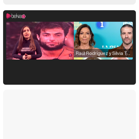
Raúl Rodríguez y Silvia Taulés nos cuentan su papel en 'La familia de la tele'
Kiko Matamoros y Lydia Lozano: "Nuestro público es de todas las edades y RTVE tiene un público muy pegado a las novelas, al que tenemos que captar"
Carlota Corredera y Javier de Hoyos: "La tele tiene que representar al público también y aquí están todos los perfiles posibles&quo;