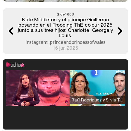
2
de 1608
Kate Middleton y el príncipe Guillermo
posando en el Trooping ThE colour 2025
junto a sus tres hijos: Charlotte, George y
Louis.
Instagram: princeandprincessofwales
16 jun 2025
Raúl Rodríguez y Silvia Taulés nos cuentan su papel en 'La familia de la tele'