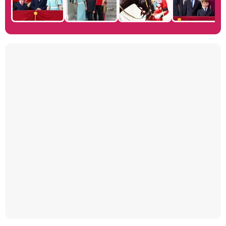
Manu Baqueiro: "Tuve como referente a Bruce Willis en 'Luz de Luna' para mi trabajo en la serie 'Perdiendo el juicio'"
Magdalena de Suecia responde a las críticas y explica por qué le han permitido lanzar su propio negocio