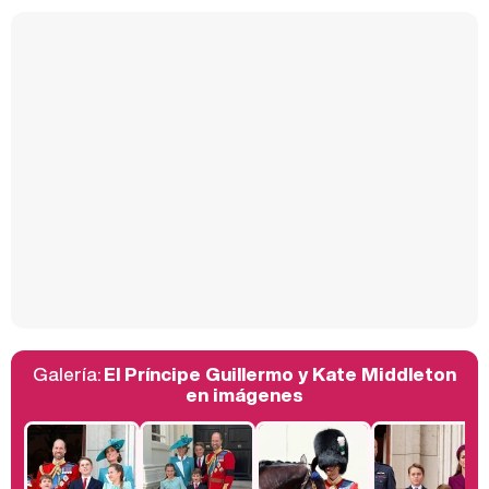
Kiko Matamoros y Lydia Lozano: "Nuestro público es de todas las edades y RTVE tiene un público muy pegado a las novelas, al que tenemos que captar"
Carlota Corredera y Javier de Hoyos: "La tele tiene que representar al público también y aquí están todos los perfiles posibles&quo;
Así se tomó Felipe VI que la Infanta Sofía no quisiera recibir formación militar
Galería:
El Príncipe Guillermo y Kate Middleton
Belén Esteban: "Estoy emocionada, muy contenta y muy feliz por llegar a RTVE"
en imágenes