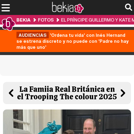
BEKIA
FOTOS
EL PRÍNCIPE GUILLERMO Y KATE
AUDIENCIAS
'Ordena tu vida' con Inés Hernand
se estrena discreto y no puede con 'Padre no hay
más que uno'
La Famiia Real Británica en
el Trooping The colour 2025