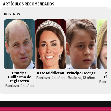
ARTÍCULOS RECOMENDADOS
ROSTROS
Príncipe
Kate Middleton
Príncipe George
Pri
Guillermo de
Cha
Realeza, 44 años
Realeza, 13 años
Inglaterra
Realeza
Realeza, 44 años