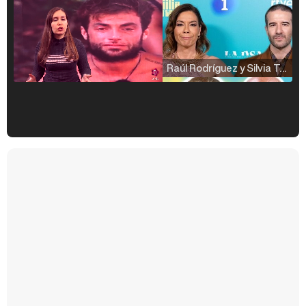
Raúl Rodríguez y Silvia Taulés nos cuentan su papel en 'La familia de la tele'
Kiko Matamoros y Lydia Lozano: "Nuestro público es de todas las edades y RTVE tiene un público muy pegado a las novelas, al que tenemos que captar"
Carlota Corredera y Javier de Hoyos: "La tele tiene que representar al público también y aquí están todos los perfiles posibles&quo;
Así se tomó Felipe VI que la Infanta Sofía no quisiera recibir formación militar