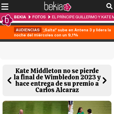
BEKIA
FOTOS
EL PRÍNCIPE GUILLERMO Y KATE
AUDIENCIAS
'¡Salta!' sube en Antena 3 y lidera la
noche del miércoles con un 9,1%
Kate Middleton no se pierde
la final de Wimbledon 2023 y
hace entrega de su premio a
Carlos Alcaraz