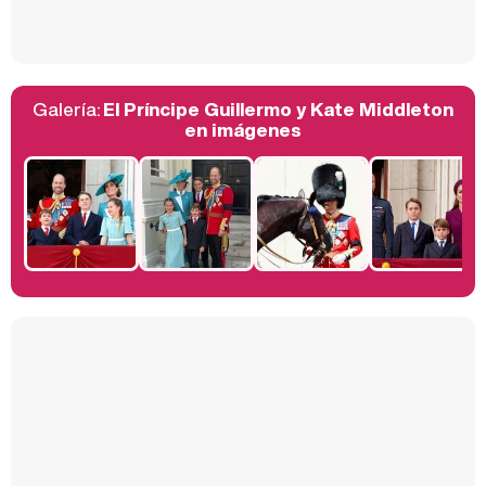
Galería:
El Príncipe Guillermo y Kate Middleton
Belén Esteban: "Estoy emocionada, muy contenta y muy feliz por llegar a RTVE"
en imágenes
Manu Baqueiro: "Tuve como referente a Bruce Willis en 'Luz de Luna' para mi trabajo en la serie 'Perdiendo el juicio'"
Magdalena de Suecia responde a las críticas y explica por qué le han permitido lanzar su propio negocio