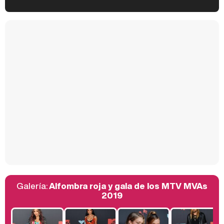
Kiko Matamoros y Lydia Lozano: "Nuestro público es de todas las edades y RTVE tiene un público muy pegado a las novelas, al que tenemos que captar"
Carlota Corredera y Javier de Hoyos: "La tele tiene que representar al público también y aquí están todos los perfiles posibles&quo;
Así se tomó Felipe VI que la Infanta Sofía no quisiera recibir formación militar
Galería:
Alfombra roja y gala de los MTV MVAs
Belén Esteban: "Estoy emocionada, muy contenta y muy feliz por llegar a RTVE"
2019