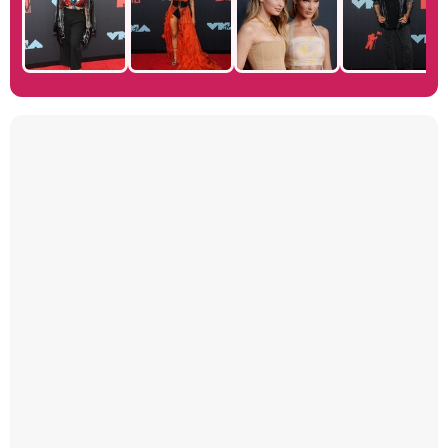
Manu Baqueiro: "Tuve como referente a Bruce Willis en 'Luz de Luna' para mi trabajo en la serie 'Perdiendo el juicio'"
Magdalena de Suecia responde a las críticas y explica por qué le han permitido lanzar su propio negocio