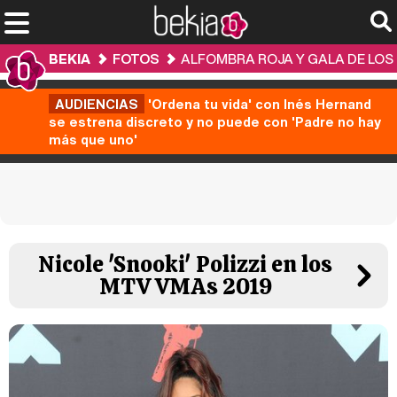
BEKIA
FOTOS
ALFOMBRA ROJA Y GALA DE LOS
AUDIENCIAS
'Ordena tu vida' con Inés Hernand
se estrena discreto y no puede con 'Padre no hay
más que uno'
Nicole 'Snooki' Polizzi en los
MTV VMAs 2019