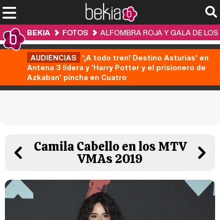
BEKIA
FOTOS
ALFOMBRA ROJA Y GALA DE LOS
AUDIENCIAS
'¡A todo tren! Destino Asturias' en
Antena 3 lidera y 'Harry Potter y el prisionero de
Azkaban' pincha en Cuatro
Camila Cabello en los MTV
VMAs 2019