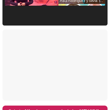
Raúl Rodríguez y Silvia Taulés nos cuentan su papel en 'La familia de la tele'
Kiko Matamoros y Lydia Lozano: "Nuestro público es de todas las edades y RTVE tiene un público muy pegado a las novelas, al que tenemos que captar"
Carlota Corredera y Javier de Hoyos: "La tele tiene que representar al público también y aquí están todos los perfiles posibles&quo;
Así se tomó Felipe VI que la Infanta Sofía no quisiera recibir formación militar