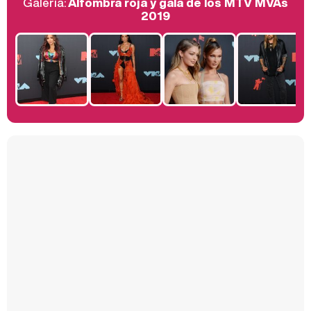
Galería:
Alfombra roja y gala de los MTV MVAs
Belén Esteban: "Estoy emocionada, muy contenta y muy feliz por llegar a RTVE"
2019
Manu Baqueiro: "Tuve como referente a Bruce Willis en 'Luz de Luna' para mi trabajo en la serie 'Perdiendo el juicio'"
Magdalena de Suecia responde a las críticas y explica por qué le han permitido lanzar su propio negocio