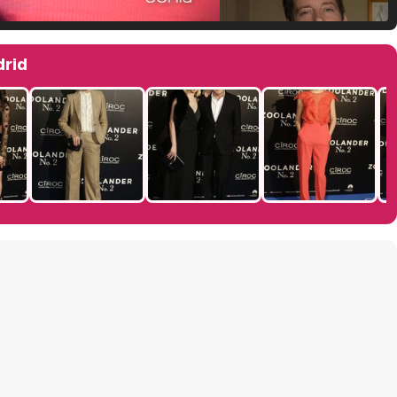
Manu Baqueiro: "Tuve como referente a Bruce Willis en 'Luz de Luna' para mi trabajo en la serie 'Perdiendo el juicio'"
drid
Magdalena de Suecia responde a las críticas y explica por qué le han permitido lanzar su propio negocio