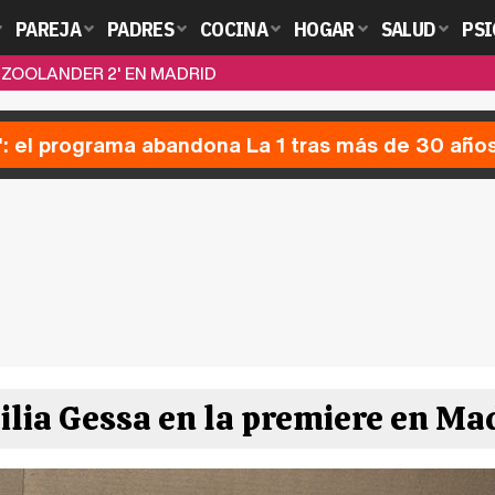
PAREJA
PADRES
COCINA
HOGAR
SALUD
PSI
'ZOOLANDER 2' EN MADRID
': el programa abandona La 1 tras más de 30 año
ilia Gessa en la premiere en Mad