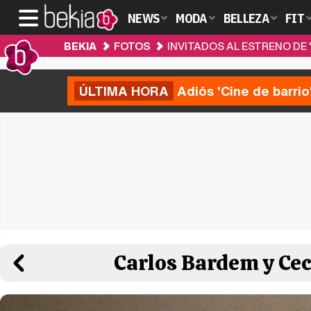
NEWS
MODA
BELLEZA
FIT
BEKIA
FOTOS
INVITADOS AL ESTRENO DE 
ÚLTIMA HORA
Adiós 'Cine de barrio
Carlos Bardem y Cec