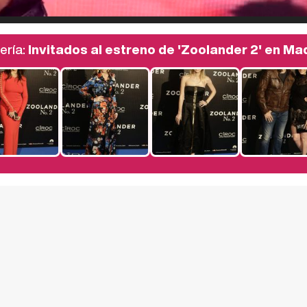
ería:
Invitados al estreno de 'Zoolander 2' en Ma