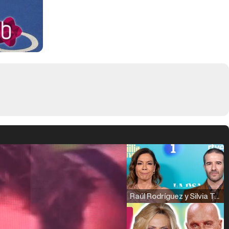
Raúl Rodríguez y Silvia Taulés nos cuentan su papel en 'La familia de la tele'