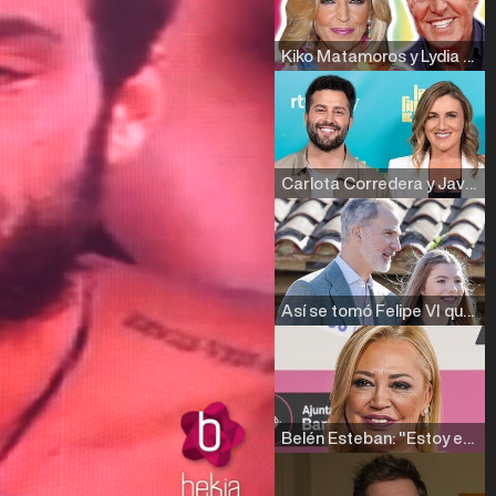
Kiko Matamoros y Lydia Lozano: "Nuestro público es de todas las edades y RTVE tiene un público muy pegado a las novelas, al que tenemos que captar"
Carlota Corredera y Javier de Hoyos: "La tele tiene que representar al público también y aquí están todos los perfiles posibles&quo;
Así se tomó Felipe VI que la Infanta Sofía no quisiera recibir formación militar
Belén Esteban: "Estoy emocionada, muy contenta y muy feliz por llegar a RTVE"