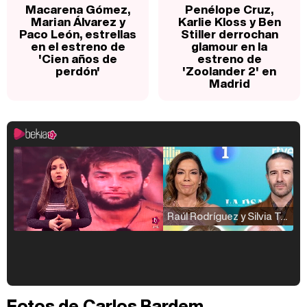
Macarena Gómez,
Penélope Cruz,
Marian Álvarez y
Karlie Kloss y Ben
Paco León, estrellas
Stiller derrochan
en el estreno de
glamour en la
'Cien años de
estreno de
perdón'
'Zoolander 2' en
Madrid
Raúl Rodríguez y Silvia Taulés nos cuentan su papel en 'La familia de la tele'
Kiko Matamoros y Lydia Lozano: "Nuestro público es de todas las edades y RTVE tiene un público muy pegado a las novelas, al que tenemos que captar"
Fotos de Carlos Bardem