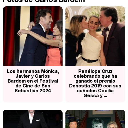
Carlota Corredera y Javier de Hoyos: "La tele tiene que representar al público también y aquí están todos los perfiles posibles&quo;
Así se tomó Felipe VI que la Infanta Sofía no quisiera recibir formación militar
Los hermanos Mónica,
Penélope Cruz
Javier y Carlos
celebrando que ha
Bardem en el Festival
ganado el premio
de Cine de San
Donostia 2019 con sus
Sebastián 2024
cuñados Cecilia
Belén Esteban: "Estoy emocionada, muy contenta y muy feliz por llegar a RTVE"
Gessa y ...
Manu Baqueiro: "Tuve como referente a Bruce Willis en 'Luz de Luna' para mi trabajo en la serie 'Perdiendo el juicio'"