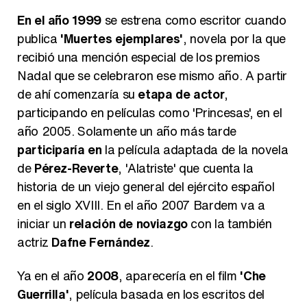
En el año 1999
se estrena como escritor cuando
publica
'Muertes ejemplares'
, novela por la que
recibió una mención especial de los premios
Manu Baqueiro: "Tuve como referente a Bruce Willis en 'Luz de Luna' para mi trabajo en la serie 'Perdiendo el juicio'"
Nadal que se celebraron ese mismo año. A partir
de ahí comenzaría su
etapa de actor
,
participando en películas como 'Princesas', en el
año 2005. Solamente un año más tarde
Magdalena de Suecia responde a las críticas y explica por qué le han permitido lanzar su propio negocio
participaría en
la película adaptada de la novela
de
Pérez-Reverte
, 'Alatriste' que cuenta la
historia de un viejo general del ejército español
en el siglo XVIII. En el año 2007 Bardem va a
iniciar un
relación de noviazgo
con la también
actriz
Dafne Fernández
.
Ya en el año
2008
, aparecería en el film
'Che
Guerrilla'
, película basada en los escritos del