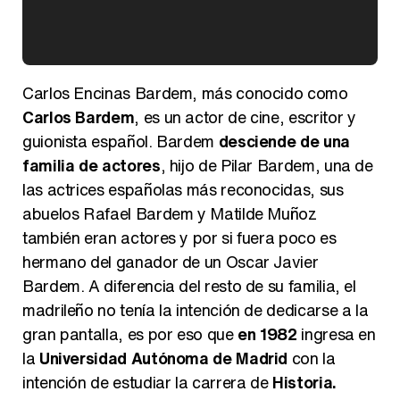
Kiko Matamoros y Lydia Lozano: "Nuestro público es de todas las edades y RTVE tiene un público muy pegado a las novelas, al que tenemos que captar"
Carlos Encinas Bardem, más conocido como
Carlos Bardem
, es un actor de cine, escritor y
guionista español. Bardem
desciende de una
familia de actores
, hijo de Pilar Bardem, una de
Carlota Corredera y Javier de Hoyos: "La tele tiene que representar al público también y aquí están todos los perfiles posibles&quo;
las actrices españolas más reconocidas, sus
abuelos Rafael Bardem y Matilde Muñoz
también eran actores y por si fuera poco es
hermano del ganador de un Oscar Javier
Así se tomó Felipe VI que la Infanta Sofía no quisiera recibir formación militar
Bardem. A diferencia del resto de su familia, el
madrileño no tenía la intención de dedicarse a la
gran pantalla, es por eso que
en 1982
ingresa en
la
Universidad Autónoma de Madrid
con la
intención de estudiar la carrera de
Historia.
Belén Esteban: "Estoy emocionada, muy contenta y muy feliz por llegar a RTVE"