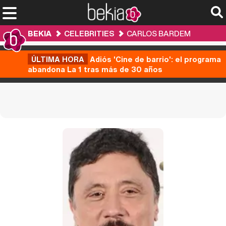
BEKIA
CELEBRITIES
CARLOS BARDEM
ÚLTIMA HORA
Adiós 'Cine de barrio': el programa
abandona La 1 tras más de 30 años