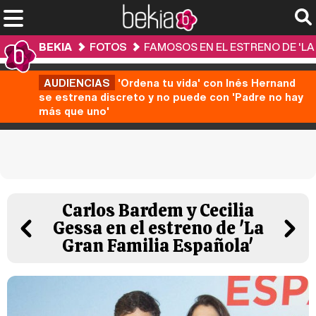
BEKIA
FOTOS
FAMOSOS EN EL ESTRENO DE 'LA
AUDIENCIAS
'Ordena tu vida' con Inés Hernand
se estrena discreto y no puede con 'Padre no hay
más que uno'
Carlos Bardem y Cecilia
Gessa en el estreno de 'La
Gran Familia Española'