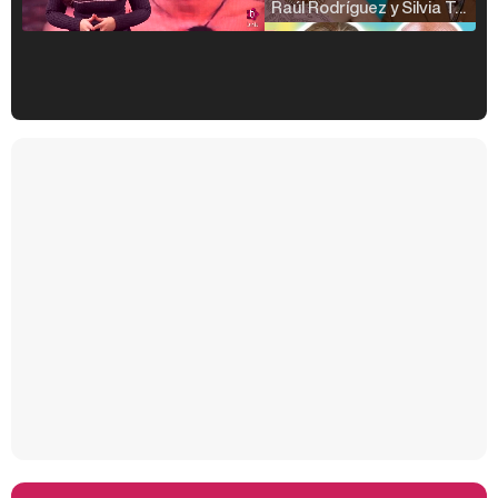
Raúl Rodríguez y Silvia Taulés nos cuentan su papel en 'La familia de la tele'
Kiko Matamoros y Lydia Lozano: "Nuestro público es de todas las edades y RTVE tiene un público muy pegado a las novelas, al que tenemos que captar"
Carlota Corredera y Javier de Hoyos: "La tele tiene que representar al público también y aquí están todos los perfiles posibles&quo;
Así se tomó Felipe VI que la Infanta Sofía no quisiera recibir formación militar