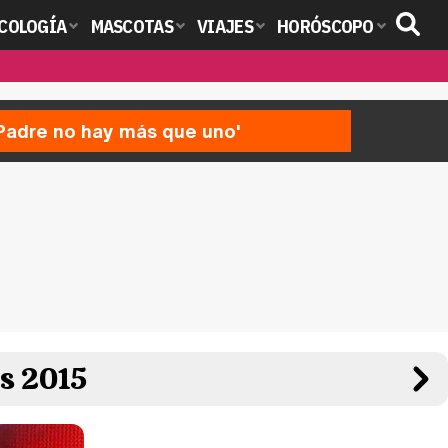
COLOGÍA
MASCOTAS
VIAJES
HORÓSCOPO
'Padre no hay más que uno'
ds 2015