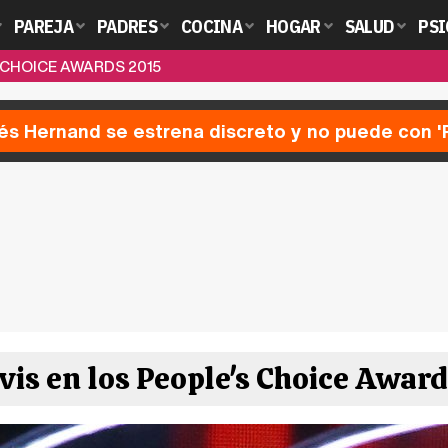
PAREJA
PADRES
COCINA
HOGAR
SALUD
PSI
 CHOICE AWARDS 2015
nés Hernand se estrena discreto y no puede con 
vis en los People's Choice Awar