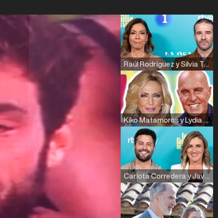
Raúl Rodríguez y Silvia Taulés nos cuentan su papel en 'La familia de la tele'
Kiko Matamoros y Lydia Lozano: "Nuestro público es de todas las edades y RTVE tiene un público muy pegado a las novelas, al que tenemos que captar"
Carlota Corredera y Javier de Hoyos: "La tele tiene que representar al público también y aquí están todos los perfiles posibles&quo;