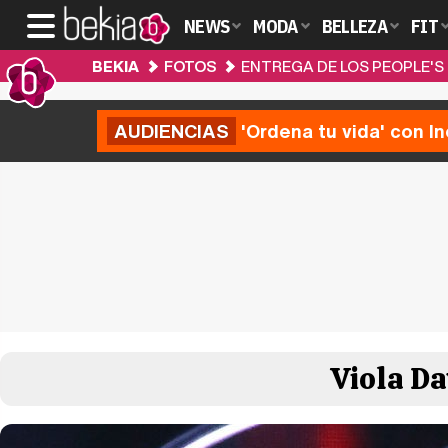
NEWS
MODA
BELLEZA
FIT
BEKIA
FOTOS
ENTREGA DE LOS PEOPLE'S
AUDIENCIAS
'Ordena tu vida' con I
Viola Da