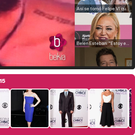
Así se tomó Felipe VI que la Infanta Sofía no quisiera recibir formación militar
Belén Esteban: "Estoy emocionada, muy contenta y muy feliz por llegar a RTVE"
Manu Baqueiro: "Tuve como referente a Bruce Willis en 'Luz de Luna' para mi trabajo en la serie 'Perdiendo el juicio'"
15
Magdalena de Suecia responde a las críticas y explica por qué le han permitido lanzar su propio negocio