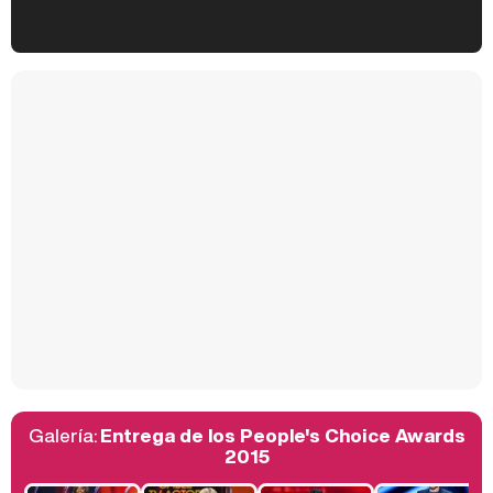
Kiko Matamoros y Lydia Lozano: "Nuestro público es de todas las edades y RTVE tiene un público muy pegado a las novelas, al que tenemos que captar"
Carlota Corredera y Javier de Hoyos: "La tele tiene que representar al público también y aquí están todos los perfiles posibles&quo;
Así se tomó Felipe VI que la Infanta Sofía no quisiera recibir formación militar
Galería:
Entrega de los People's Choice Awards
Belén Esteban: "Estoy emocionada, muy contenta y muy feliz por llegar a RTVE"
2015