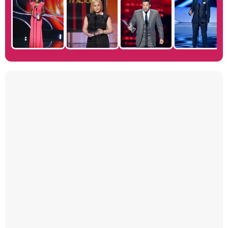
Manu Baqueiro: "Tuve como referente a Bruce Willis en 'Luz de Luna' para mi trabajo en la serie 'Perdiendo el juicio'"
Magdalena de Suecia responde a las críticas y explica por qué le han permitido lanzar su propio negocio