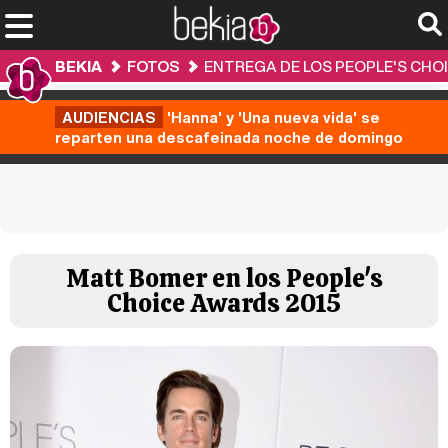
BEKIA
FOTOS
ENTREGA DE LOS PEOPLE'S CHO
AUDIENCIAS
'Hanna' y 'Una nueva vida' se
reparten una descafeinada noche de domingo
Matt Bomer en los People's
Choice Awards 2015