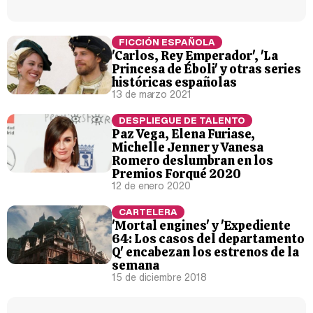
FICCIÓN ESPAÑOLA
'Carlos, Rey Emperador', 'La
Princesa de Éboli' y otras series
Belén Esteban: "Estoy emocionada, muy contenta y muy feliz por llegar a RTVE"
históricas españolas
13 de marzo 2021
DESPLIEGUE DE TALENTO
Paz Vega, Elena Furiase,
Michelle Jenner y Vanesa
Manu Baqueiro: "Tuve como referente a Bruce Willis en 'Luz de Luna' para mi trabajo en la serie 'Perdiendo el juicio'"
Romero deslumbran en los
Premios Forqué 2020
12 de enero 2020
CARTELERA
'Mortal engines' y 'Expediente
64: Los casos del departamento
Magdalena de Suecia responde a las críticas y explica por qué le han permitido lanzar su propio negocio
Q' encabezan los estrenos de la
semana
15 de diciembre 2018