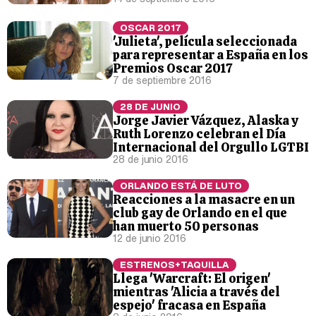
OSCAR 2017
'Julieta', película seleccionada
para representar a España en los
Premios Oscar 2017
7 de septiembre 2016
28 DE JUNIO
Jorge Javier Vázquez, Alaska y
Ruth Lorenzo celebran el Día
Internacional del Orgullo LGTBI
28 de junio 2016
ORLANDO ESTÁ DE LUTO
Reacciones a la masacre en un
club gay de Orlando en el que
han muerto 50 personas
12 de junio 2016
ESTRENOS+TAQUILLA
Llega 'Warcraft: El origen'
mientras 'Alicia a través del
espejo' fracasa en España