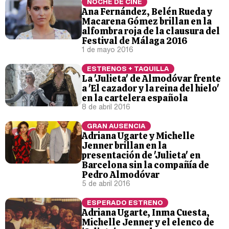
NOCHE DE CINE
Ana Fernández, Belén Rueda y
Macarena Gómez brillan en la
alfombra roja de la clausura del
Festival de Málaga 2016
1 de mayo 2016
ESTRENOS + TAQUILLA
La 'Julieta' de Almodóvar frente
a 'El cazador y la reina del hielo'
en la cartelera española
8 de abril 2016
GRAN AUSENCIA
Adriana Ugarte y Michelle
Jenner brillan en la
presentación de 'Julieta' en
Barcelona sin la compañía de
Pedro Almodóvar
5 de abril 2016
ESPERADO ESTRENO
Adriana Ugarte, Inma Cuesta,
Michelle Jenner y el elenco de