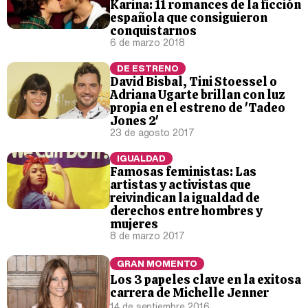
Karina: 11 romances de la ficción
española que consiguieron
conquistarnos
6 de marzo 2018
DE ESTRENO
David Bisbal, Tini Stoessel o
Adriana Ugarte brillan con luz
propia en el estreno de 'Tadeo
Jones 2'
23 de agosto 2017
IGUALDAD
Famosas feministas: Las
artistas y activistas que
reivindican la igualdad de
derechos entre hombres y
mujeres
8 de marzo 2017
GRAN MOMENTO
Los 3 papeles clave en la exitosa
carrera de Michelle Jenner
14 de septiembre 2016