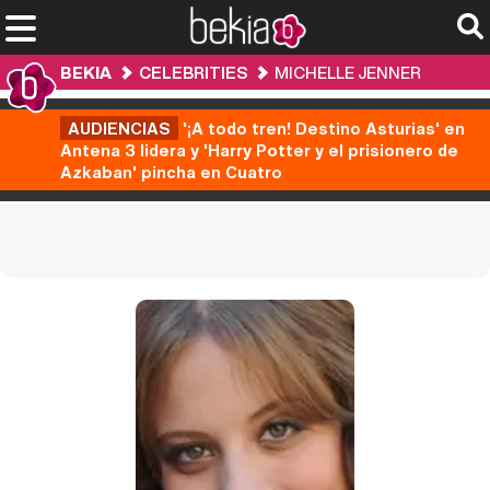
BEKIA
CELEBRITIES
MICHELLE JENNER
AUDIENCIAS
'¡A todo tren! Destino Asturias' en
Antena 3 lidera y 'Harry Potter y el prisionero de
Azkaban' pincha en Cuatro