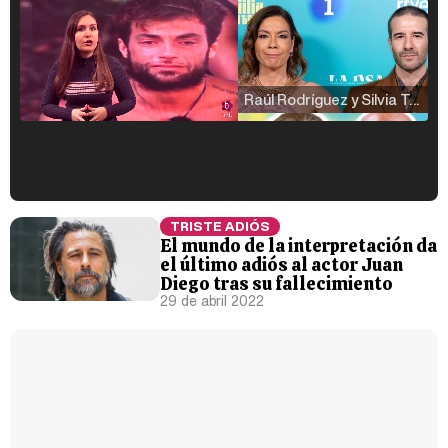
Raúl Rodríguez y Silvia Taulés nos cuentan su papel en 'La familia de la tele'
Kiko Matamoros y Lydia Lozano: "Nuestro público es de todas las edades y RTVE tiene un público muy pegado a las novelas, al que tenemos que captar"
TRISTE ADIÓS
El mundo de la interpretación da
el último adiós al actor Juan
Diego tras su fallecimiento
29 de abril 2022
Carlota Corredera y Javier de Hoyos: "La tele tiene que representar al público también y aquí están todos los perfiles posibles&quo;
Así se tomó Felipe VI que la Infanta Sofía no quisiera recibir formación militar