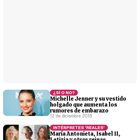
¿SÍ O NO?
Michelle Jenner y su vestido
holgado que aumenta los
rumores de embarazo
12 de diciembre 2018
INTÉRPRETES 'REALES'
María Antonieta, Isabel II,
Letizia y otras reinas