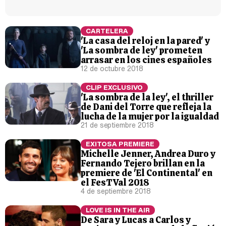
CARTELERA
'La casa del reloj en la pared' y
'La sombra de ley' prometen
arrasar en los cines españoles
12 de octubre 2018
CLIP EXCLUSIVO
'La sombra de la ley', el thriller
de Dani del Torre que refleja la
lucha de la mujer por la igualdad
21 de septiembre 2018
EXITOSA PREMIERE
Michelle Jenner, Andrea Duro y
Fernando Tejero brillan en la
premiere de 'El Continental' en
el FesTVal 2018
4 de septiembre 2018
LOVE IS IN THE AIR
De Sara y Lucas a Carlos y