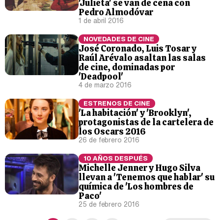
'Julieta' se van de cena con
Pedro Almodóvar
1 de abril 2016
NOVEDADES DE CINE
José Coronado, Luis Tosar y
Raúl Arévalo asaltan las salas
de cine, dominadas por
'Deadpool'
4 de marzo 2016
ESTRENOS DE CINE
'La habitación' y 'Brooklyn',
protagonistas de la cartelera de
los Oscars 2016
26 de febrero 2016
10 AÑOS DESPUÉS
Michelle Jenner y Hugo Silva
llevan a 'Tenemos que hablar' su
química de 'Los hombres de
Paco'
25 de febrero 2016