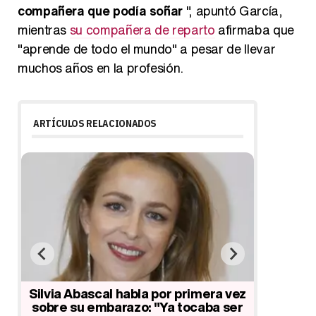
compañera que podía soñar
", apuntó García,
mientras
su compañera de reparto
afirmaba que
"aprende de todo el mundo" a pesar de llevar
muchos años en la profesión.
ARTÍCULOS RELACIONADOS
Bromas para Madrid 2020, 65
Jorge J
cumpleaños de Arguiñano, premio
premio 
vez