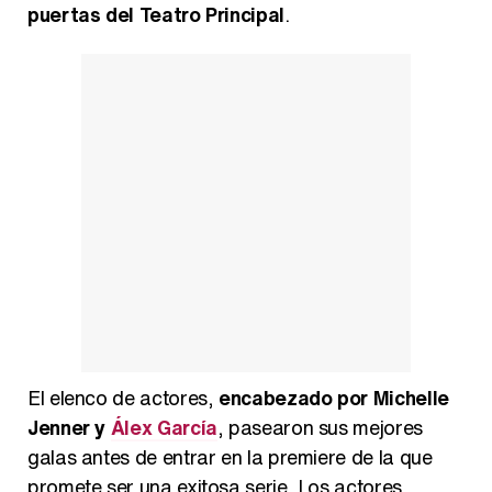
puertas del Teatro Principal
.
Así se tomó Felipe VI que la Infanta Sofía no quisiera recibir formación militar
Belén Esteban: "Estoy emocionada, muy contenta y muy feliz por llegar a RTVE"
Manu Baqueiro: "Tuve como referente a Bruce Willis en 'Luz de Luna' para mi trabajo en la serie 'Perdiendo el juicio'"
El elenco de actores,
encabezado por Michelle
Jenner y
Álex García
, pasearon sus mejores
Magdalena de Suecia responde a las críticas y explica por qué le han permitido lanzar su propio negocio
galas antes de entrar en la premiere de la que
promete ser una exitosa serie. Los actores