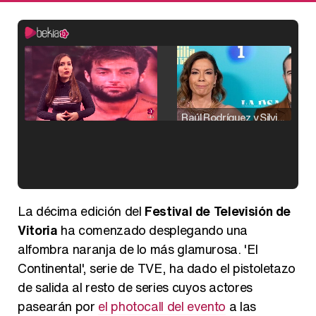
Raúl Rodríguez y Silvia Taulés nos cuentan su papel en 'La familia de la tele'
Kiko Matamoros y Lydia Lozano: "Nuestro público es de todas las edades y RTVE tiene un público muy pegado a las novelas, al que tenemos que captar"
La décima edición del
Festival de Televisión de
Vitoria
ha comenzado desplegando una
alfombra naranja de lo más glamurosa. 'El
Continental', serie de TVE, ha dado el pistoletazo
Carlota Corredera y Javier de Hoyos: "La tele tiene que representar al público también y aquí están todos los perfiles posibles&quo;
de salida al resto de series cuyos actores
pasearán por
el photocall del evento
a las