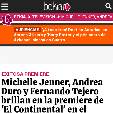
BEKIA
TELEVISIÓN
MICHELLE JENNER, ANDREA 
AUDIENCIAS
'¡A todo tren! Destino Asturias' en
Antena 3 lidera y 'Harry Potter y el prisionero de
Azkaban' pincha en Cuatro
EXITOSA PREMIERE
Michelle Jenner, Andrea
Duro y Fernando Tejero
brillan en la premiere de
'El Continental' en el