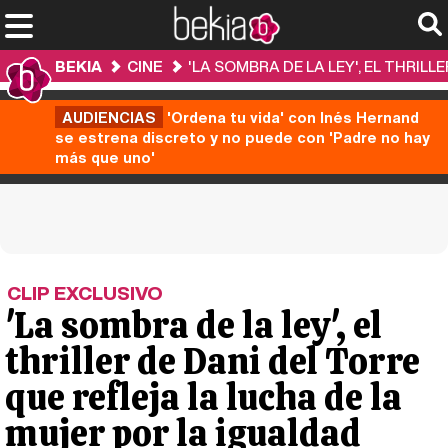
BEKIA
CINE
'LA SOMBRA DE LA LEY', EL THRIL
AUDIENCIAS
'Ordena tu vida' con Inés Hernand
se estrena discreto y no puede con 'Padre no hay
más que uno'
CLIP EXCLUSIVO
'La sombra de la ley', el
thriller de Dani del Torre
que refleja la lucha de la
mujer por la igualdad