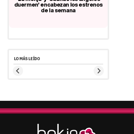
la
duermen' encabezan los estrenos
'Salvar 
de la semana
basta
películ
LO MÁS LEÍDO