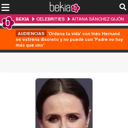
BEKIA
CELEBRITIES
AITANA SÁNCHEZ GIJÓN
AUDIENCIAS
'Ordena tu vida' con Inés Hernand
se estrena discreto y no puede con 'Padre no hay
más que uno'