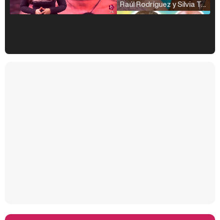
Raúl Rodríguez y Silvia Taulés nos cuentan su papel en 'La familia de la tele'
Kiko Matamoros y Lydia Lozano: "Nuestro público es de todas las edades y RTVE tiene un público muy pegado a las novelas, al que tenemos que captar"
Carlota Corredera y Javier de Hoyos: "La tele tiene que representar al público también y aquí están todos los perfiles posibles&quo;
Así se tomó Felipe VI que la Infanta Sofía no quisiera recibir formación militar