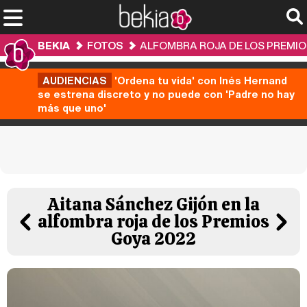
BEKIA
FOTOS
ALFOMBRA ROJA DE LOS PREMIO
AUDIENCIAS
'Ordena tu vida' con Inés Hernand
se estrena discreto y no puede con 'Padre no hay
más que uno'
Aitana Sánchez Gijón en la
alfombra roja de los Premios
Goya 2022