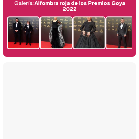
Galería:
Alfombra roja de los Premios Goya
Belén Esteban: "Estoy emocionada, muy contenta y muy feliz por llegar a RTVE"
2022
Manu Baqueiro: "Tuve como referente a Bruce Willis en 'Luz de Luna' para mi trabajo en la serie 'Perdiendo el juicio'"
Magdalena de Suecia responde a las críticas y explica por qué le han permitido lanzar su propio negocio