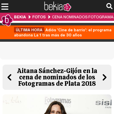
BEKIA
FOTOS
CENA NOMINADOS FOTOGRAMAS 
ÚLTIMA HORA
Adiós 'Cine de barrio': el programa
abandona La 1 tras más de 30 años
Aitana Sánchez-Gijón en la
cena de nominados de los
Fotogramas de Plata 2018