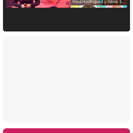
Raúl Rodríguez y Silvia Taulés nos cuentan su papel en 'La familia de la tele'
Kiko Matamoros y Lydia Lozano: "Nuestro público es de todas las edades y RTVE tiene un público muy pegado a las novelas, al que tenemos que captar"
Carlota Corredera y Javier de Hoyos: "La tele tiene que representar al público también y aquí están todos los perfiles posibles&quo;
Así se tomó Felipe VI que la Infanta Sofía no quisiera recibir formación militar