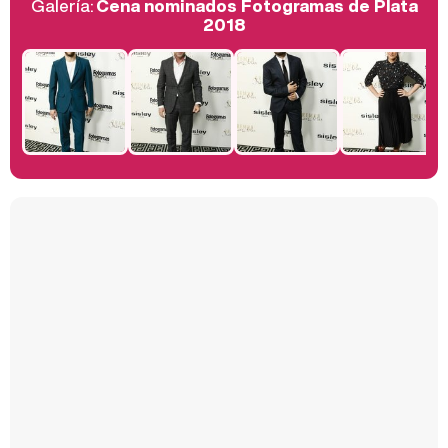
Galería:
Cena nominados Fotogramas de Plata
Belén Esteban: "Estoy emocionada, muy contenta y muy feliz por llegar a RTVE"
2018
Manu Baqueiro: "Tuve como referente a Bruce Willis en 'Luz de Luna' para mi trabajo en la serie 'Perdiendo el juicio'"
Magdalena de Suecia responde a las críticas y explica por qué le han permitido lanzar su propio negocio