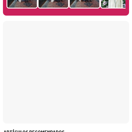
Manu Baqueiro: "Tuve como referente a Bruce Willis en 'Luz de Luna' para mi trabajo en la serie 'Perdiendo el juicio'"
Magdalena de Suecia responde a las críticas y explica por qué le han permitido lanzar su propio negocio