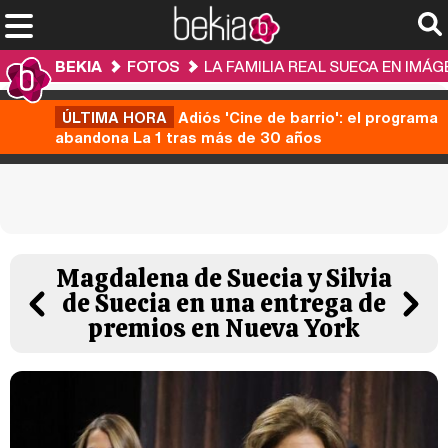
BEKIA
FOTOS
LA FAMILIA REAL SUECA EN IMÁ
ÚLTIMA HORA
Adiós 'Cine de barrio': el programa
abandona La 1 tras más de 30 años
Magdalena de Suecia y Silvia
de Suecia en una entrega de
premios en Nueva York