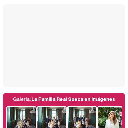
Kiko Matamoros y Lydia Lozano: "Nuestro público es de todas las edades y RTVE tiene un público muy pegado a las novelas, al que tenemos que captar"
Carlota Corredera y Javier de Hoyos: "La tele tiene que representar al público también y aquí están todos los perfiles posibles&quo;
Así se tomó Felipe VI que la Infanta Sofía no quisiera recibir formación militar
Galería:
La Familia Real Sueca en imágenes
Belén Esteban: "Estoy emocionada, muy contenta y muy feliz por llegar a RTVE"