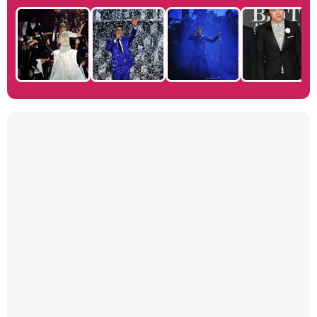
Manu Baqueiro: "Tuve como referente a Bruce Willis en 'Luz de Luna' para mi trabajo en la serie 'Perdiendo el juicio'"
Magdalena de Suecia responde a las críticas y explica por qué le han permitido lanzar su propio negocio