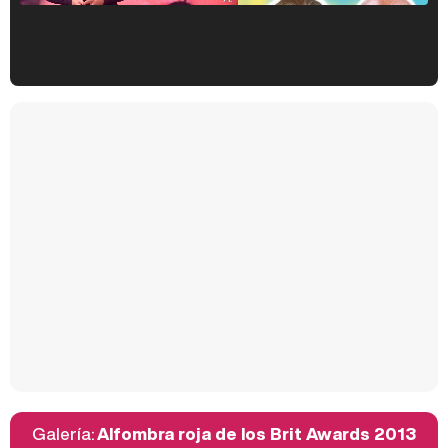
Kiko Matamoros y Lydia Lozano: "Nuestro público es de todas las edades y RTVE tiene un público muy pegado a las novelas, al que tenemos que captar"
Carlota Corredera y Javier de Hoyos: "La tele tiene que representar al público también y aquí están todos los perfiles posibles&quo;
Así se tomó Felipe VI que la Infanta Sofía no quisiera recibir formación militar
Galería:
Alfombra roja de los Brit Awards 2013
Belén Esteban: "Estoy emocionada, muy contenta y muy feliz por llegar a RTVE"