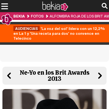
BEKIA
FOTOS
ALFOMBRA ROJA DE LOS BRIT A
AUDIENCIAS
'La voz del sol' lidera con un 12,2%
en La 1 y 'Una receta para dos' no convence en
Telecinco
Ne-Yo en los Brit Awards
2013