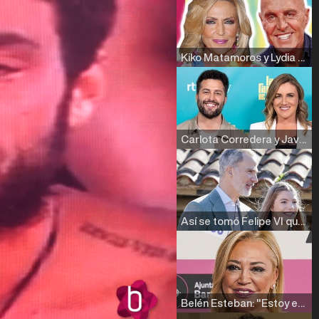
Kiko Matamoros y Lydia Lozano: "Nuestro público es de todas las edades y RTVE tiene un público muy pegado a las novelas, al que tenemos que captar"
Carlota Corredera y Javier de Hoyos: "La tele tiene que representar al público también y aquí están todos los perfiles posibles&quo;
Así se tomó Felipe VI que la Infanta Sofía no quisiera recibir formación militar
Belén Esteban: "Estoy emocionada, muy contenta y muy feliz por llegar a RTVE"