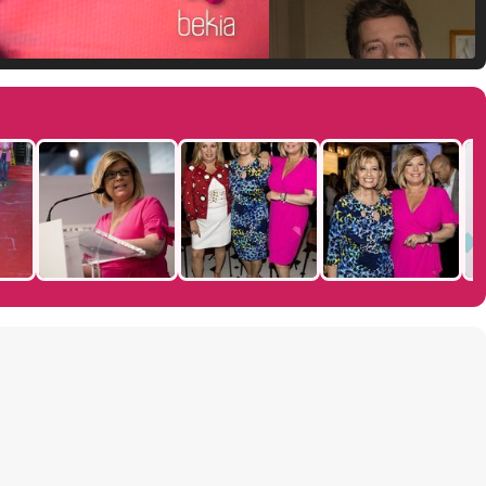
Manu Baqueiro: "Tuve como referente a Bruce Willis en 'Luz de Luna' para mi trabajo en la serie 'Perdiendo el juicio'"
Magdalena de Suecia responde a las críticas y explica por qué le han permitido lanzar su propio negocio