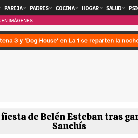
PAREJA
PADRES
COCINA
HOGAR
SALUD
PSI
S EN IMÁGENES
ntena 3 y 'Dog House' en La 1 se reparten la noch
fiesta de Belén Esteban tras gan
Sanchís