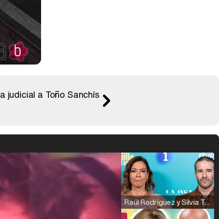
a judicial a Toño Sanchís
Raúl Rodríguez y Silvia Taulés nos cuentan su papel en 'La familia de la tele'