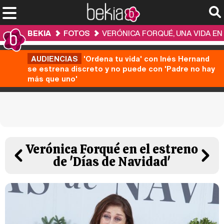
BEKIA
FOTOS
VERÓNICA FORQUÉ, UNA VIDA EN
AUDIENCIAS
'Ordena tu vida' con Inés Hernand
se estrena discreto y no puede con 'Padre no hay
más que uno'
Verónica Forqué en el estreno
de 'Días de Navidad'