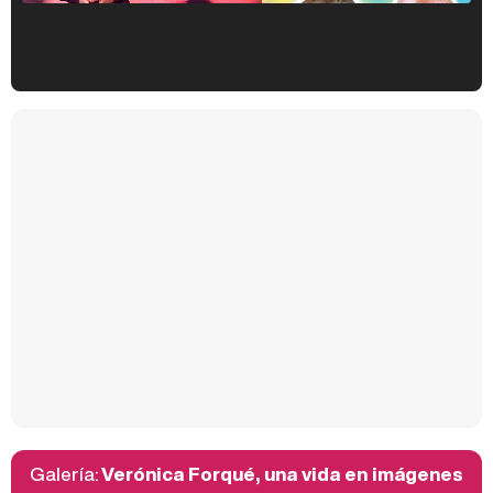
Kiko Matamoros y Lydia Lozano: "Nuestro público es de todas las edades y RTVE tiene un público muy pegado a las novelas, al que tenemos que captar"
Carlota Corredera y Javier de Hoyos: "La tele tiene que representar al público también y aquí están todos los perfiles posibles&quo;
Así se tomó Felipe VI que la Infanta Sofía no quisiera recibir formación militar
Galería:
Verónica Forqué, una vida en imágenes
Belén Esteban: "Estoy emocionada, muy contenta y muy feliz por llegar a RTVE"