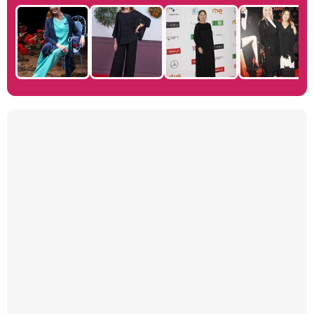
Manu Baqueiro: "Tuve como referente a Bruce Willis en 'Luz de Luna' para mi trabajo en la serie 'Perdiendo el juicio'"
Magdalena de Suecia responde a las críticas y explica por qué le han permitido lanzar su propio negocio