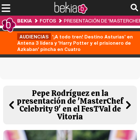
BEKIA
FOTOS
PRESENTACIÓN DE 'MASTERCHEF 
AUDIENCIAS
'¡A todo tren! Destino Asturias' en
Antena 3 lidera y 'Harry Potter y el prisionero de
Azkaban' pincha en Cuatro
Pepe Rodríguez en la
presentación de 'MasterChef
Celebrity 9' en el FesTVal de
Vitoria