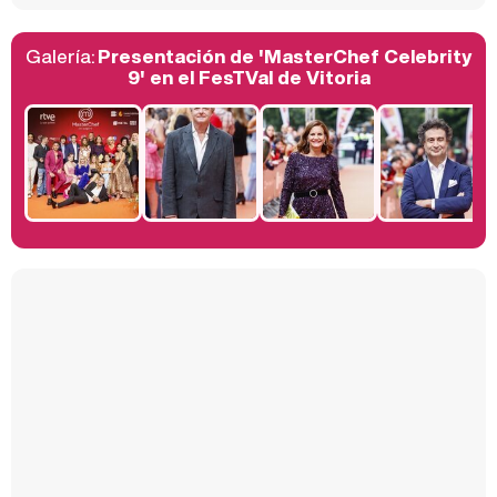
Galería:
Presentación de 'MasterChef Celebrity
Belén Esteban: "Estoy emocionada, muy contenta y muy feliz por llegar a RTVE"
9' en el FesTVal de Vitoria
Manu Baqueiro: "Tuve como referente a Bruce Willis en 'Luz de Luna' para mi trabajo en la serie 'Perdiendo el juicio'"
Magdalena de Suecia responde a las críticas y explica por qué le han permitido lanzar su propio negocio