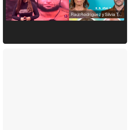
Raúl Rodríguez y Silvia Taulés nos cuentan su papel en 'La familia de la tele'
Kiko Matamoros y Lydia Lozano: "Nuestro público es de todas las edades y RTVE tiene un público muy pegado a las novelas, al que tenemos que captar"
Carlota Corredera y Javier de Hoyos: "La tele tiene que representar al público también y aquí están todos los perfiles posibles&quo;
Así se tomó Felipe VI que la Infanta Sofía no quisiera recibir formación militar