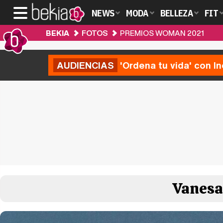
NEWS
MODA
BELLEZA
FIT
BEKIA
FOTOS
PREMIOS WOMAN 2021
AUDIENCIAS
'Ordena tu vida' con I
Vanesa