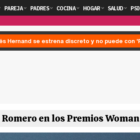
PAREJA
PADRES
COCINA
HOGAR
SALUD
PSI
nés Hernand se estrena discreto y no puede con 
 Romero en los Premios Woman