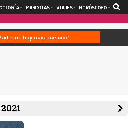
COLOGÍA
MASCOTAS
VIAJES
HORÓSCOPO
'Padre no hay más que uno'
 2021