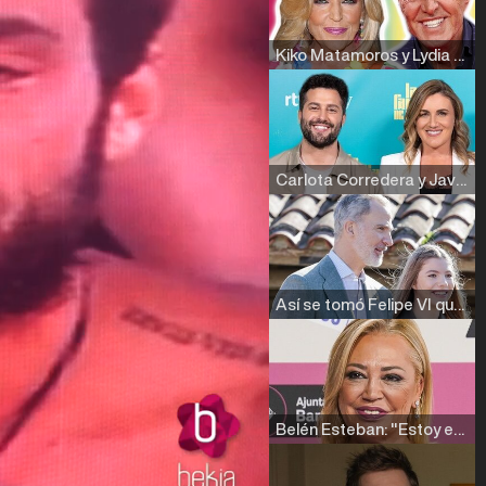
Kiko Matamoros y Lydia Lozano: "Nuestro público es de todas las edades y RTVE tiene un público muy pegado a las novelas, al que tenemos que captar"
Carlota Corredera y Javier de Hoyos: "La tele tiene que representar al público también y aquí están todos los perfiles posibles&quo;
Así se tomó Felipe VI que la Infanta Sofía no quisiera recibir formación militar
Belén Esteban: "Estoy emocionada, muy contenta y muy feliz por llegar a RTVE"