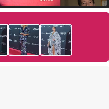
Manu Baqueiro: "Tuve como referente a Bruce Willis en 'Luz de Luna' para mi trabajo en la serie 'Perdiendo el juicio'"
Magdalena de Suecia responde a las críticas y explica por qué le han permitido lanzar su propio negocio