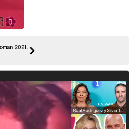
 Woman 2021.
Raúl Rodríguez y Silvia Taulés nos cuentan su papel en 'La familia de la tele'