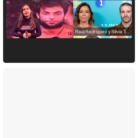
Raúl Rodríguez y Silvia Taulés nos cuentan su papel en 'La familia de la tele'
Kiko Matamoros y Lydia Lozano: "Nuestro público es de todas las edades y RTVE tiene un público muy pegado a las novelas, al que tenemos que captar"
Carlota Corredera y Javier de Hoyos: "La tele tiene que representar al público también y aquí están todos los perfiles posibles&quo;
Así se tomó Felipe VI que la Infanta Sofía no quisiera recibir formación militar