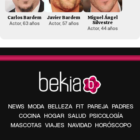
Carlos Bardem
Javier Bardem
Miguel Ángel
Silvestre
Actor, 63 años
Actor, 57 años
Actor, 44 años
NEWS
MODA
BELLEZA
FIT
PAREJA
PADRES
COCINA
HOGAR
SALUD
PSICOLOGÍA
MASCOTAS
VIAJES
NAVIDAD
HORÓSCOPO