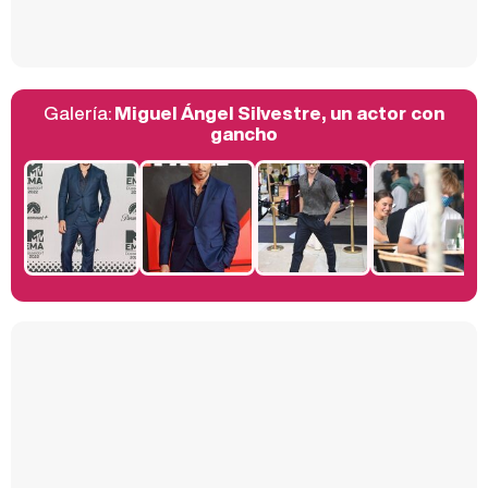
Galería:
Miguel Ángel Silvestre, un actor con
Belén Esteban: "Estoy emocionada, muy contenta y muy feliz por llegar a RTVE"
gancho
Manu Baqueiro: "Tuve como referente a Bruce Willis en 'Luz de Luna' para mi trabajo en la serie 'Perdiendo el juicio'"
Magdalena de Suecia responde a las críticas y explica por qué le han permitido lanzar su propio negocio