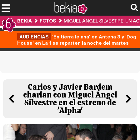
BEKIA
FOTOS
MIGUEL ÁNGEL SILVESTRE, UN 
AUDIENCIAS
'En tierra lejana' en Antena 3 y 'Dog
House' en La 1 se reparten la noche del martes
Carlos y Javier Bardem
charlan con Miguel Ángel
Silvestre en el estreno de
'Alpha'