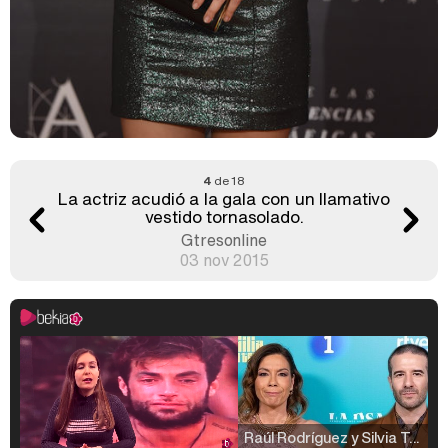
4
de 18
La actriz acudió a la gala con un llamativo
vestido tornasolado.
Gtresonline
03 nov 2015
Raúl Rodríguez y Silvia Taulés nos cuentan su papel en 'La familia de la tele'