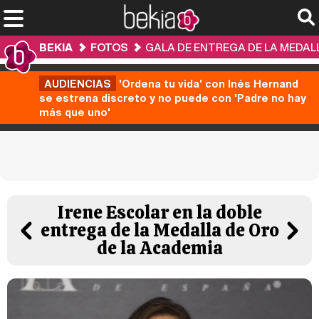
BEKIA
FOTOS
GALA DE ENTREGA DE LA MEDALL
AUDIENCIAS
'Ordena tu vida' con Inés Hernand
se estrena discreto y no puede con 'Padre no hay
más que uno'
Irene Escolar en la doble
entrega de la Medalla de Oro
de la Academia