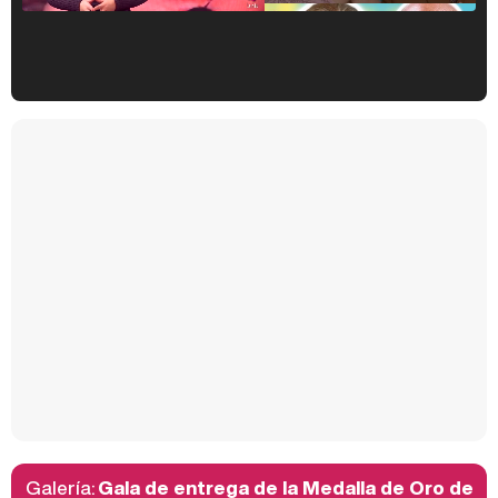
Kiko Matamoros y Lydia Lozano: "Nuestro público es de todas las edades y RTVE tiene un público muy pegado a las novelas, al que tenemos que captar"
Carlota Corredera y Javier de Hoyos: "La tele tiene que representar al público también y aquí están todos los perfiles posibles&quo;
Así se tomó Felipe VI que la Infanta Sofía no quisiera recibir formación militar
Galería:
Gala de entrega de la Medalla de Oro de