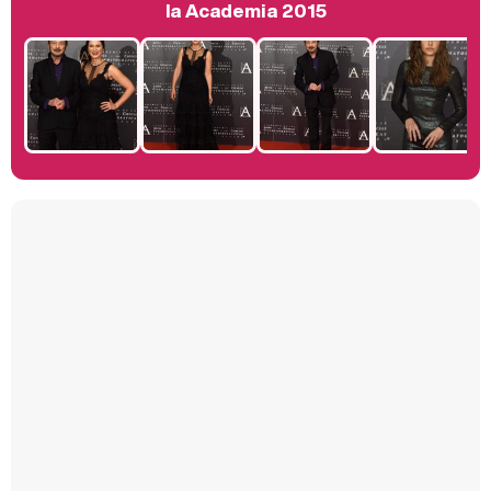
Belén Esteban: "Estoy emocionada, muy contenta y muy feliz por llegar a RTVE"
la Academia 2015
Manu Baqueiro: "Tuve como referente a Bruce Willis en 'Luz de Luna' para mi trabajo en la serie 'Perdiendo el juicio'"
Magdalena de Suecia responde a las críticas y explica por qué le han permitido lanzar su propio negocio