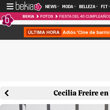
NEWS
MODA
BELLEZA
FIT
BEKIA
FOTOS
FIESTA DEL 40 CUMPLEAÑO
ÚLTIMA HORA
Adiós 'Cine de barrio
Cecilia Freire e