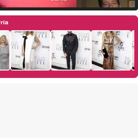
Manu Baqueiro: "Tuve como referente a Bruce Willis en 'Luz de Luna' para mi trabajo en la serie 'Perdiendo el juicio'"
ría
Magdalena de Suecia responde a las críticas y explica por qué le han permitido lanzar su propio negocio