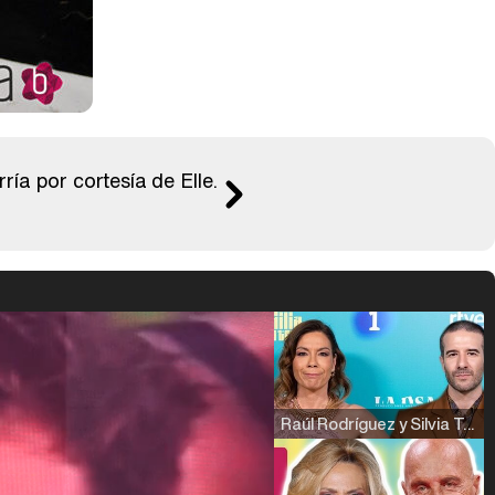
ría por cortesía de Elle.
Raúl Rodríguez y Silvia Taulés nos cuentan su papel en 'La familia de la tele'