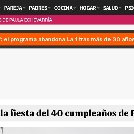
PAREJA
PADRES
COCINA
HOGAR
SALUD
PSI
S DE PAULA ECHEVARRÍA
': el programa abandona La 1 tras más de 30 año
n la fiesta del 40 cumpleaños de