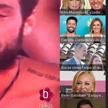
Kiko Matamoros y Lydia Lozano: "Nuestro público es de todas las edades y RTVE tiene un público muy pegado a las novelas, al que tenemos que captar"
Carlota Corredera y Javier de Hoyos: "La tele tiene que representar al público también y aquí están todos los perfiles posibles&quo;
Así se tomó Felipe VI que la Infanta Sofía no quisiera recibir formación militar
Belén Esteban: "Estoy emocionada, muy contenta y muy feliz por llegar a RTVE"