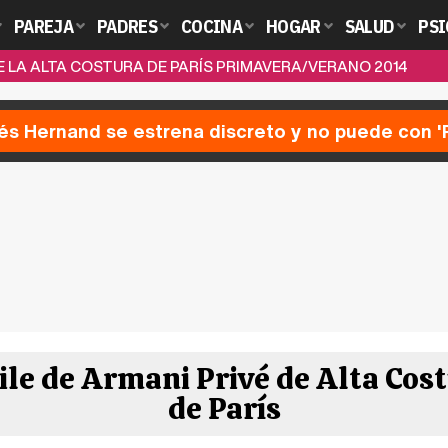
PAREJA
PADRES
COCINA
HOGAR
SALUD
PSI
 LA ALTA COSTURA DE PARÍS PRIMAVERA/VERANO 2014
nés Hernand se estrena discreto y no puede con 
file de Armani Privé de Alta Co
de París