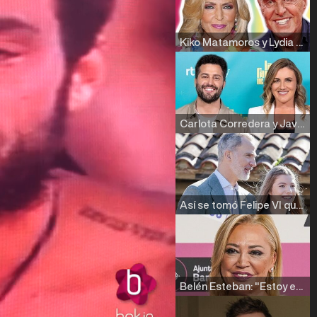
Kiko Matamoros y Lydia Lozano: "Nuestro público es de todas las edades y RTVE tiene un público muy pegado a las novelas, al que tenemos que captar"
Carlota Corredera y Javier de Hoyos: "La tele tiene que representar al público también y aquí están todos los perfiles posibles&quo;
Así se tomó Felipe VI que la Infanta Sofía no quisiera recibir formación militar
Belén Esteban: "Estoy emocionada, muy contenta y muy feliz por llegar a RTVE"