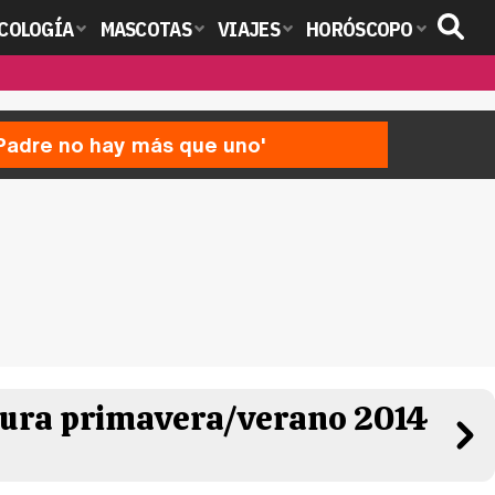
COLOGÍA
MASCOTAS
VIAJES
HORÓSCOPO
'Padre no hay más que uno'
stura primavera/verano 2014