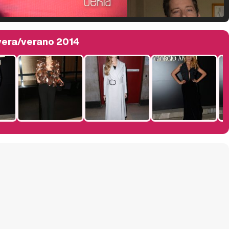
Manu Baqueiro: "Tuve como referente a Bruce Willis en 'Luz de Luna' para mi trabajo en la serie 'Perdiendo el juicio'"
vera/verano 2014
Magdalena de Suecia responde a las críticas y explica por qué le han permitido lanzar su propio negocio