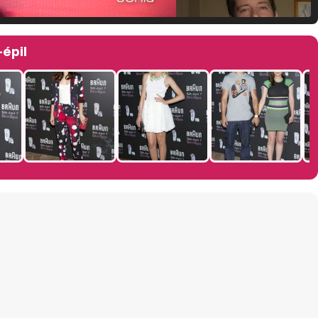
Manu Baqueiro: "Tuve como referente a Bruce Willis en 'Luz de Luna' para mi trabajo en la serie 'Perdiendo el juicio'"
-épil
Magdalena de Suecia responde a las críticas y explica por qué le han permitido lanzar su propio negocio