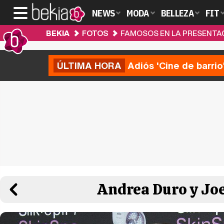
NEWS
MODA
BELLEZA
FIT
BEKIA
FOTOS
FAMOSOS EN LA PRESENTACI
ÚLTIMA HORA
Adiós 'Cine de barrio
Andrea Duro y Joe