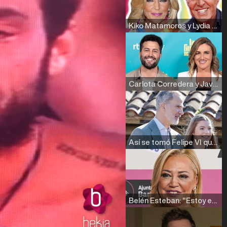
Kiko Matamoros y Lydia Lozano: "Nuestro público es de todas las edades y RTVE tiene un público muy pegado a las novelas, al que tenemos que captar"
Carlota Corredera y Javier de Hoyos: "La tele tiene que representar al público también y aquí están todos los perfiles posibles&quo;
Así se tomó Felipe VI que la Infanta Sofía no quisiera recibir formación militar
Belén Esteban: "Estoy emocionada, muy contenta y muy feliz por llegar a RTVE"