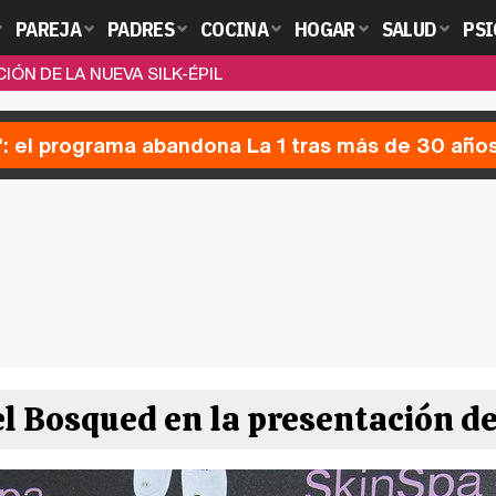
PAREJA
PADRES
COCINA
HOGAR
SALUD
PSI
ÓN DE LA NUEVA SILK-ÉPIL
': el programa abandona La 1 tras más de 30 año
l Bosqued en la presentación de 