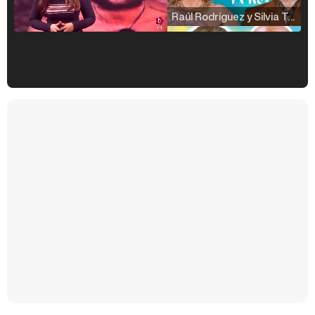
Raúl Rodríguez y Silvia Taulés nos cuentan su papel en 'La familia de la tele'
Kiko Matamoros y Lydia Lozano: "Nuestro público es de todas las edades y RTVE tiene un público muy pegado a las novelas, al que tenemos que captar"
Carlota Corredera y Javier de Hoyos: "La tele tiene que representar al público también y aquí están todos los perfiles posibles&quo;
Así se tomó Felipe VI que la Infanta Sofía no quisiera recibir formación militar