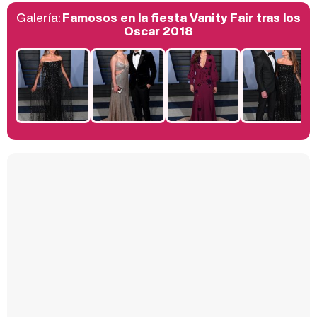
Galería:
Famosos en la fiesta Vanity Fair tras los
Belén Esteban: "Estoy emocionada, muy contenta y muy feliz por llegar a RTVE"
Oscar 2018
Manu Baqueiro: "Tuve como referente a Bruce Willis en 'Luz de Luna' para mi trabajo en la serie 'Perdiendo el juicio'"
Magdalena de Suecia responde a las críticas y explica por qué le han permitido lanzar su propio negocio