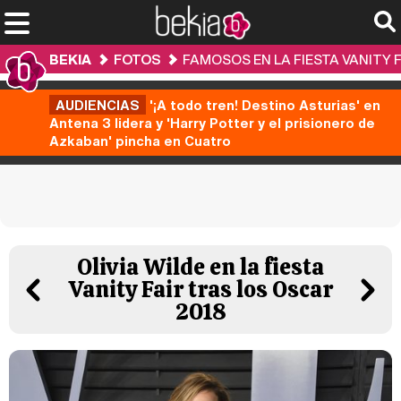
BEKIA
FOTOS
FAMOSOS EN LA FIESTA VANITY 
AUDIENCIAS
'¡A todo tren! Destino Asturias' en
Antena 3 lidera y 'Harry Potter y el prisionero de
Azkaban' pincha en Cuatro
Olivia Wilde en la fiesta
Vanity Fair tras los Oscar
2018