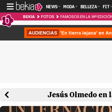
NEWS
MODA
BELLEZA
FIT
BEKIA
FOTOS
FAMOSOS EN LA 14ª EDICI
AUDIENCIAS
'En tierra lejana' en A
Jesús Olmedo en l