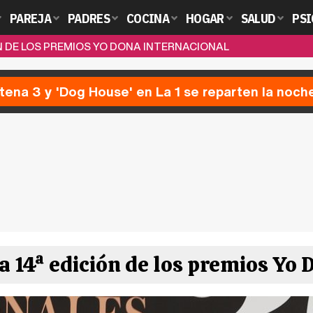
PAREJA
PADRES
COCINA
HOGAR
SALUD
PSI
ÓN DE LOS PREMIOS YO DONA INTERNACIONAL
ntena 3 y 'Dog House' en La 1 se reparten la noch
a 14ª edición de los premios Yo 