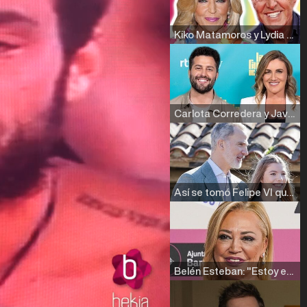
Kiko Matamoros y Lydia Lozano: "Nuestro público es de todas las edades y RTVE tiene un público muy pegado a las novelas, al que tenemos que captar"
Carlota Corredera y Javier de Hoyos: "La tele tiene que representar al público también y aquí están todos los perfiles posibles&quo;
Así se tomó Felipe VI que la Infanta Sofía no quisiera recibir formación militar
Belén Esteban: "Estoy emocionada, muy contenta y muy feliz por llegar a RTVE"