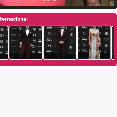
Manu Baqueiro: "Tuve como referente a Bruce Willis en 'Luz de Luna' para mi trabajo en la serie 'Perdiendo el juicio'"
nternacional
Magdalena de Suecia responde a las críticas y explica por qué le han permitido lanzar su propio negocio