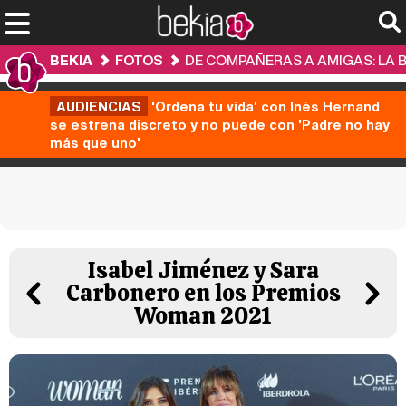
BEKIA
FOTOS
DE COMPAÑERAS A AMIGAS: LA B
AUDIENCIAS
'Ordena tu vida' con Inés Hernand
se estrena discreto y no puede con 'Padre no hay
más que uno'
Isabel Jiménez y Sara
Carbonero en los Premios
Woman 2021