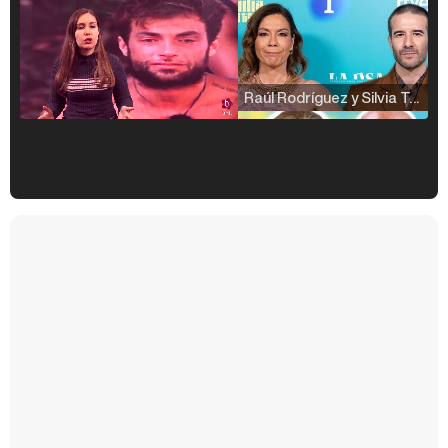
Raúl Rodríguez y Silvia Taulés nos cuentan su papel en 'La familia de la tele'
Kiko Matamoros y Lydia Lozano: "Nuestro público es de todas las edades y RTVE tiene un público muy pegado a las novelas, al que tenemos que captar"
Carlota Corredera y Javier de Hoyos: "La tele tiene que representar al público también y aquí están todos los perfiles posibles&quo;
Así se tomó Felipe VI que la Infanta Sofía no quisiera recibir formación militar