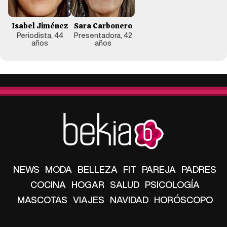
Isabel Jiménez
Sara Carbonero
Periodista, 44
Presentadora, 42
años
años
NEWS
MODA
BELLEZA
FIT
PAREJA
PADRES
COCINA
HOGAR
SALUD
PSICOLOGÍA
MASCOTAS
VIAJES
NAVIDAD
HORÓSCOPO