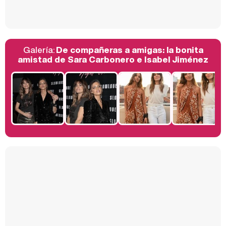
Galería:
De compañeras a amigas: la bonita
Belén Esteban: "Estoy emocionada, muy contenta y muy feliz por llegar a RTVE"
amistad de Sara Carbonero e Isabel Jiménez
Manu Baqueiro: "Tuve como referente a Bruce Willis en 'Luz de Luna' para mi trabajo en la serie 'Perdiendo el juicio'"
Magdalena de Suecia responde a las críticas y explica por qué le han permitido lanzar su propio negocio