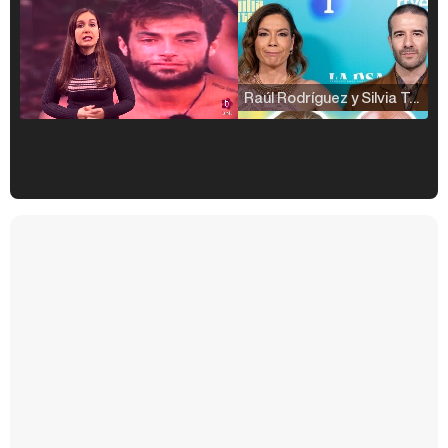
Raúl Rodríguez y Silvia Taulés nos cuentan su papel en 'La familia de la tele'
Kiko Matamoros y Lydia Lozano: "Nuestro público es de todas las edades y RTVE tiene un público muy pegado a las novelas, al que tenemos que captar"
Carlota Corredera y Javier de Hoyos: "La tele tiene que representar al público también y aquí están todos los perfiles posibles&quo;
Así se tomó Felipe VI que la Infanta Sofía no quisiera recibir formación militar