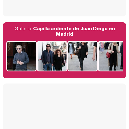
Galería:
Capilla ardiente de Juan Diego en
Belén Esteban: "Estoy emocionada, muy contenta y muy feliz por llegar a RTVE"
Madrid
Manu Baqueiro: "Tuve como referente a Bruce Willis en 'Luz de Luna' para mi trabajo en la serie 'Perdiendo el juicio'"
Magdalena de Suecia responde a las críticas y explica por qué le han permitido lanzar su propio negocio