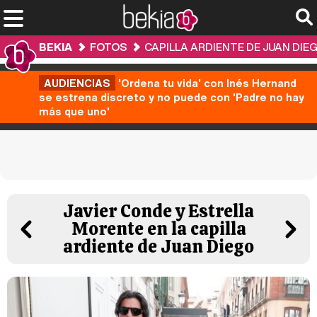
BEKIA
FOTOS
CAPILLA ARDIENTE DE JUAN DIE
AUDIENCIAS
'Ordena tu vida' con Inés Hernand
se estrena discreto y no puede con 'Padre no hay
más que uno'
Javier Conde y Estrella
Morente en la capilla
ardiente de Juan Diego