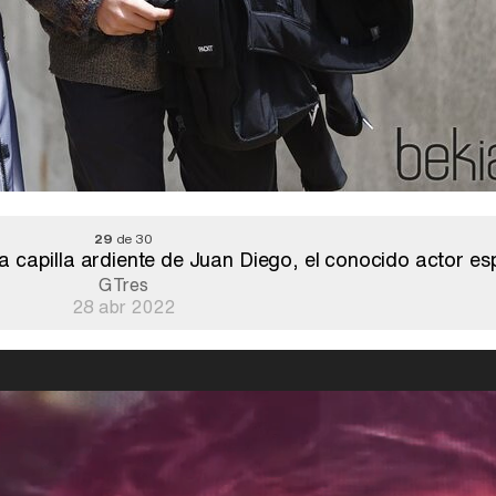
29
de 30
a capilla ardiente de Juan Diego, el conocido actor es
GTres
28 abr 2022