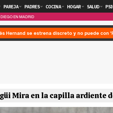
PAREJA
PADRES
COCINA
HOGAR
SALUD
PSI
 DIEGO EN MADRID
nés Hernand se estrena discreto y no puede con 
güi Mira en la capilla ardiente 