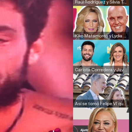
Raúl Rodríguez y Silvia Taulés nos cuentan su papel en 'La familia de la tele'
Kiko Matamoros y Lydia Lozano: "Nuestro público es de todas las edades y RTVE tiene un público muy pegado a las novelas, al que tenemos que captar"
Carlota Corredera y Javier de Hoyos: "La tele tiene que representar al público también y aquí están todos los perfiles posibles&quo;
Así se tomó Felipe VI que la Infanta Sofía no quisiera recibir formación militar