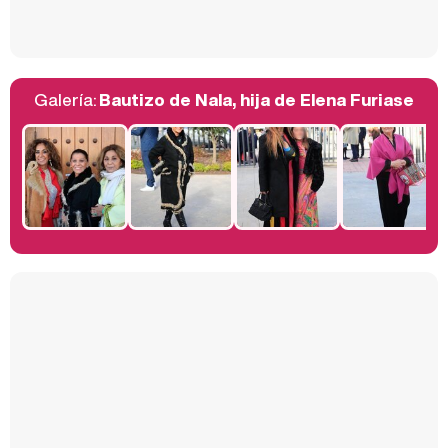
Galería:
Bautizo de Nala, hija de Elena Furiase
Belén Esteban: "Estoy emocionada, muy contenta y muy feliz por llegar a RTVE"
Manu Baqueiro: "Tuve como referente a Bruce Willis en 'Luz de Luna' para mi trabajo en la serie 'Perdiendo el juicio'"
Magdalena de Suecia responde a las críticas y explica por qué le han permitido lanzar su propio negocio