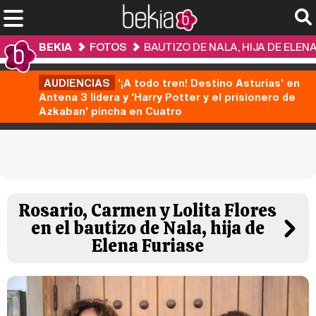
BEKIA
FOTOS
BAUTIZO DE NALA, HIJA DE ELEN
AUDIENCIAS
'¡A todo tren! Destino Asturias' en
Antena 3 lidera y 'Harry Potter y el prisionero de
Azkaban' pincha en Cuatro
Rosario, Carmen y Lolita Flores
en el bautizo de Nala, hija de
Elena Furiase