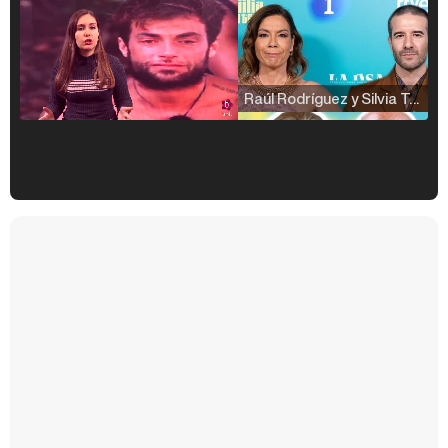
Raúl Rodríguez y Silvia Taulés nos cuentan su papel en 'La familia de la tele'
Kiko Matamoros y Lydia Lozano: "Nuestro público es de todas las edades y RTVE tiene un público muy pegado a las novelas, al que tenemos que captar"
Carlota Corredera y Javier de Hoyos: "La tele tiene que representar al público también y aquí están todos los perfiles posibles&quo;
Así se tomó Felipe VI que la Infanta Sofía no quisiera recibir formación militar