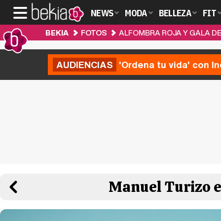
NEWS
MODA
BELLEZA
FIT
BEKIA
FOTOS
ALFOMBRA ROJA Y GALA DE
AUDIENCIAS
'Ordena tu vida' con I
Manuel Turizo e