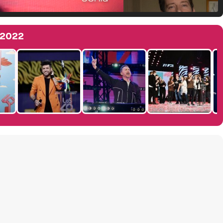
Manu Baqueiro: "Tuve como referente a Bruce Willis en 'Luz de Luna' para mi trabajo en la serie 'Perdiendo el juicio'"
 2022
Magdalena de Suecia responde a las críticas y explica por qué le han permitido lanzar su propio negocio