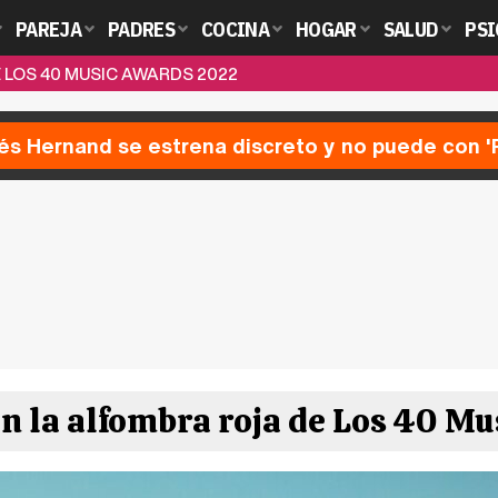
PAREJA
PADRES
COCINA
HOGAR
SALUD
PSI
 LOS 40 MUSIC AWARDS 2022
nés Hernand se estrena discreto y no puede con 
n la alfombra roja de Los 40 M