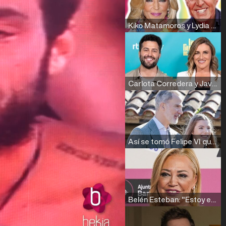
Kiko Matamoros y Lydia Lozano: "Nuestro público es de todas las edades y RTVE tiene un público muy pegado a las novelas, al que tenemos que captar"
Carlota Corredera y Javier de Hoyos: "La tele tiene que representar al público también y aquí están todos los perfiles posibles&quo;
Así se tomó Felipe VI que la Infanta Sofía no quisiera recibir formación militar
Belén Esteban: "Estoy emocionada, muy contenta y muy feliz por llegar a RTVE"