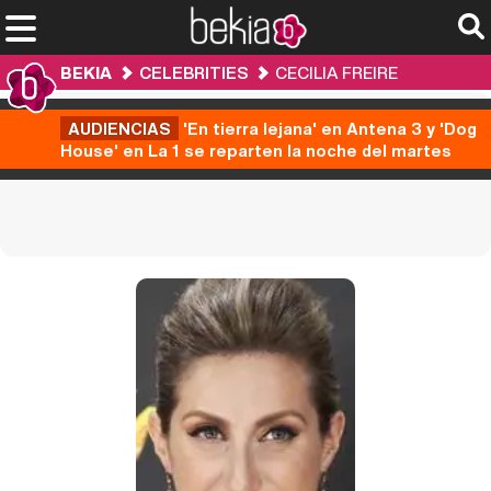
BEKIA
CELEBRITIES
CECILIA FREIRE
AUDIENCIAS
'En tierra lejana' en Antena 3 y 'Dog
House' en La 1 se reparten la noche del martes