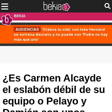
BEKIA
AUDIENCIAS
'Ordena tu vida' con Inés Hernand
se estrena discreto y no puede con 'Padre no hay
más que uno'
¿Es Carmen Alcayde
el eslabón débil de su
equipo o Pelayo y