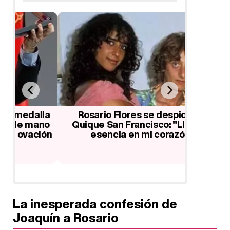
la
Rosario Flores se despide de
Álvaro
no
Quique San Francisco: "Llevo tu
Rodrígu
ión
esencia en mi corazón"
novedade
La inesperada confesión de
Joaquín a Rosario