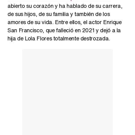
abierto su corazón y ha hablado de su carrera,
Carlota Corredera y Javier de Hoyos: "La tele tiene que representar al público también y aquí están todos los perfiles posibles&quo;
de sus hijos, de su familia y también de los
amores de su vida. Entre ellos, el actor Enrique
San Francisco, que falleció en 2021 y dejó a la
hija de Lola Flores totalmente destrozada.
Así se tomó Felipe VI que la Infanta Sofía no quisiera recibir formación militar
Belén Esteban: "Estoy emocionada, muy contenta y muy feliz por llegar a RTVE"
Manu Baqueiro: "Tuve como referente a Bruce Willis en 'Luz de Luna' para mi trabajo en la serie 'Perdiendo el juicio'"