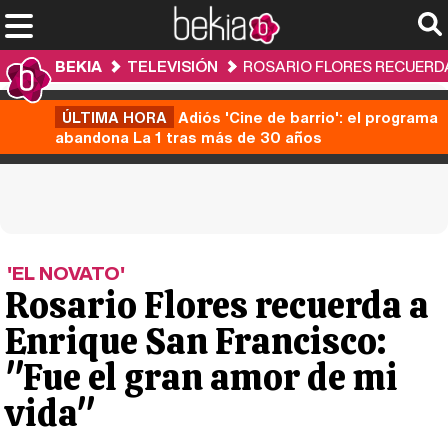
BEKIA
TELEVISIÓN
ROSARIO FLORES RECUERDA 
ÚLTIMA HORA
Adiós 'Cine de barrio': el programa
abandona La 1 tras más de 30 años
'EL NOVATO'
Rosario Flores recuerda a
Enrique San Francisco:
"Fue el gran amor de mi
vida"