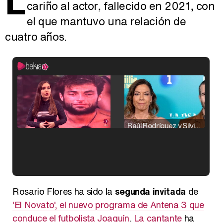
L
cariño al actor, fallecido en 2021, con
el que mantuvo una relación de
cuatro años.
Raúl Rodríguez y Silvia Taulés nos cuentan su papel en 'La familia de la tele'
Kiko Matamoros y Lydia Lozano: "Nuestro público es de todas las edades y RTVE tiene un público muy pegado a las novelas, al que tenemos que captar"
Rosario Flores ha sido la
segunda invitada
de
'El Novato', el nuevo programa de Antena 3 que
conduce el futbolista Joaquín
.
La cantante
ha