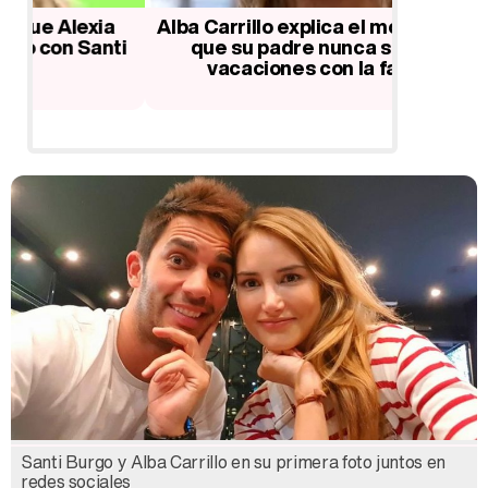
a
Alba Carrillo explica el motivo por el
Vanesa
ti
que su padre nunca se va de
exnovi
vacaciones con la familia
Santi Burgo y Alba Carrillo en su primera foto juntos en
redes sociales