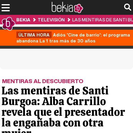
BEKIA
TELEVISIÓN
LAS MENTIRAS DE SANTI B
ÚLTIMA HORA
Adiós 'Cine de barrio': el programa
abandona La 1 tras más de 30 años
MENTIRAS AL DESCUBIERTO
Las mentiras de Santi
Burgoa: Alba Carrillo
revela que el presentador
la engañaba con otra