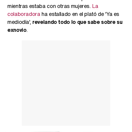
mientras estaba con otras mujeres.
La
Así se tomó Felipe VI que la Infanta Sofía no quisiera recibir formación militar
colaboradora
ha estallado en el plató de 'Ya es
mediodía',
revelando todo lo que sabe sobre su
exnovio
.
Belén Esteban: "Estoy emocionada, muy contenta y muy feliz por llegar a RTVE"
Manu Baqueiro: "Tuve como referente a Bruce Willis en 'Luz de Luna' para mi trabajo en la serie 'Perdiendo el juicio'"
Magdalena de Suecia responde a las críticas y explica por qué le han permitido lanzar su propio negocio