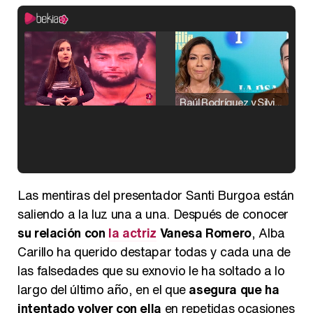
Raúl Rodríguez y Silvia Taulés nos cuentan su papel en 'La familia de la tele'
Kiko Matamoros y Lydia Lozano: "Nuestro público es de todas las edades y RTVE tiene un público muy pegado a las novelas, al que tenemos que captar"
Las mentiras del presentador Santi Burgoa están
saliendo a la luz una a una. Después de conocer
su relación con
la actriz
Vanesa Romero
, Alba
Carillo ha querido destapar todas y cada una de
Carlota Corredera y Javier de Hoyos: "La tele tiene que representar al público también y aquí están todos los perfiles posibles&quo;
las falsedades que su exnovio le ha soltado a lo
largo del último año, en el que
asegura que ha
intentado volver con ella
en repetidas ocasiones