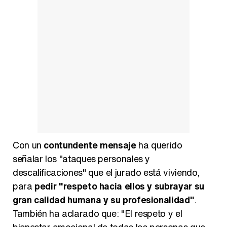
Belén Esteban: "Estoy emocionada, muy contenta y muy feliz por llegar a RTVE"
Manu Baqueiro: "Tuve como referente a Bruce Willis en 'Luz de Luna' para mi trabajo en la serie 'Perdiendo el juicio'"
Magdalena de Suecia responde a las críticas y explica por qué le han permitido lanzar su propio negocio
Con un
contundente mensaje
ha querido
señalar los "ataques personales y
descalificaciones" que el jurado está viviendo,
para
pedir "respeto hacia ellos y subrayar su
gran calidad humana y su profesionalidad"
.
También ha aclarado que: "El respeto y el
bienestar emocional de todas las personas que