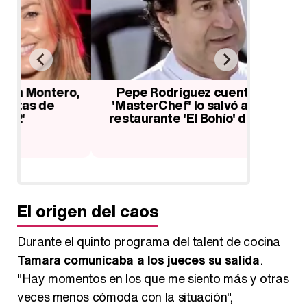
o,
Pepe Rodríguez cuenta como
Críticas
'MasterChef' lo salvó a él y a su
tras s
restaurante 'El Bohío' de la ruina
El origen del caos
Durante el quinto programa del talent de cocina
Tamara comunicaba a los jueces su salida
.
"Hay momentos en los que me siento más y otras
veces menos cómoda con la situación",