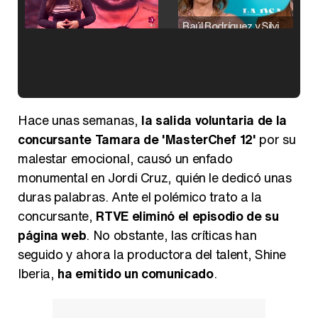
Raúl Rodríguez y Silvia Taulés nos cuentan su papel en 'La familia de la tele'
Kiko Matamoros y Lydia Lozano: "Nuestro público es de todas las edades y RTVE tiene un público muy pegado a las novelas, al que tenemos que captar"
Hace unas semanas,
la salida voluntaria de la
concursante Tamara de 'MasterChef 12'
por su
malestar emocional, causó un enfado
monumental en Jordi Cruz, quién le dedicó unas
Carlota Corredera y Javier de Hoyos: "La tele tiene que representar al público también y aquí están todos los perfiles posibles&quo;
duras palabras. Ante el polémico trato a la
concursante,
RTVE eliminó el episodio de su
página web
. No obstante, las críticas han
seguido y ahora la productora del talent, Shine
Así se tomó Felipe VI que la Infanta Sofía no quisiera recibir formación militar
Iberia,
ha emitido un comunicado
.