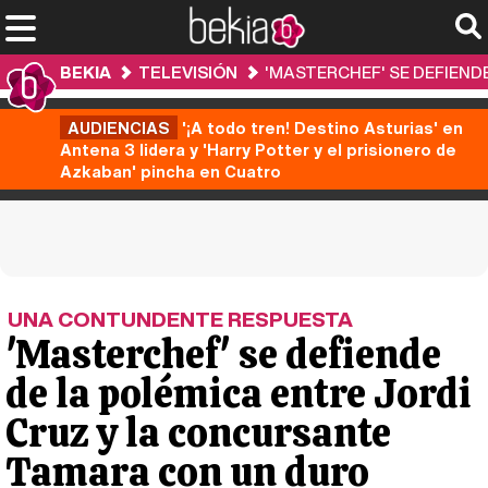
BEKIA
TELEVISIÓN
'MASTERCHEF' SE DEFIEND
AUDIENCIAS
'¡A todo tren! Destino Asturias' en
Antena 3 lidera y 'Harry Potter y el prisionero de
Azkaban' pincha en Cuatro
UNA CONTUNDENTE RESPUESTA
'Masterchef' se defiende
de la polémica entre Jordi
Cruz y la concursante
Tamara con un duro