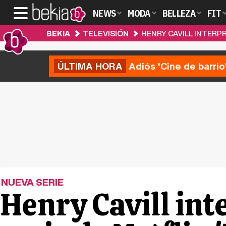
NEWS
MODA
BELLEZA
FIT
BEKIA
TELEVISIÓN
HENRY CAVILL INTERPR
ÚLTIMA HORA
Adiós 'Cine de barrio
NUEVA SERIE
Henry Cavill inte