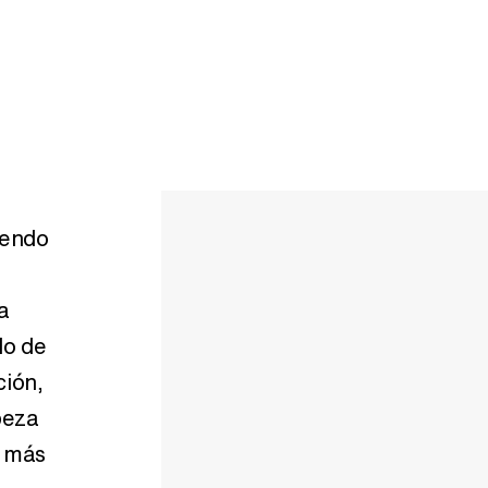
iendo
a
lo de
ción,
beza
s más