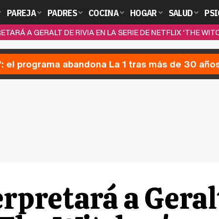
PAREJA
PADRES
COCINA
HOGAR
SALUD
PSI
ETARÁ A GERALT DE RIVIA EN LA SERIE DE NETFLIX 'THE WIT
': el programa abandona La 1 tras más de 30 año
rpretará a Geralt