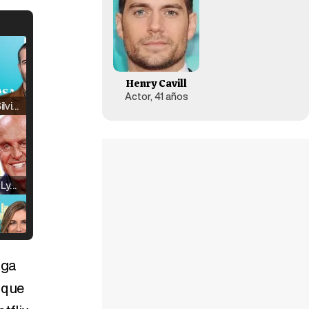
Henry Cavill
Actor, 41 años
Raúl Rodríguez y Silvia Taulés nos cuentan su papel en 'La familia de la tele'
Kiko Matamoros y Lydia Lozano: "Nuestro público es de todas las edades y RTVE tiene un público muy pegado a las novelas, al que tenemos que captar"
aga
Carlota Corredera y Javier de Hoyos: "La tele tiene que representar al público también y aquí están todos los perfiles posibles&quo;
 que