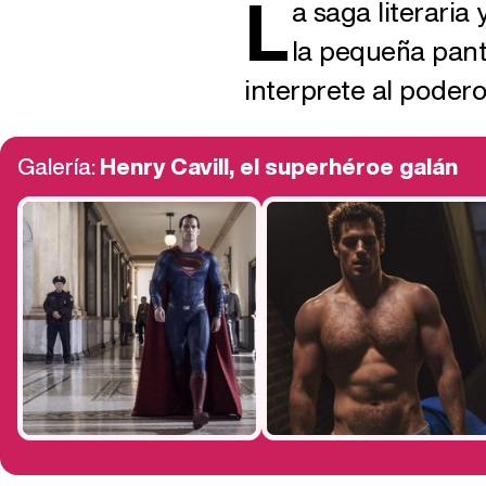
L
a saga literaria
la pequeña panta
interprete al podero
Galería:
Henry Cavill, el superhéroe galán