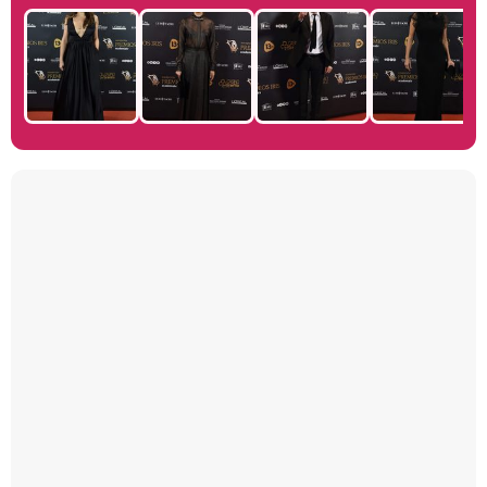
Manu Baqueiro: "Tuve como referente a Bruce Willis en 'Luz de Luna' para mi trabajo en la serie 'Perdiendo el juicio'"
Magdalena de Suecia responde a las críticas y explica por qué le han permitido lanzar su propio negocio