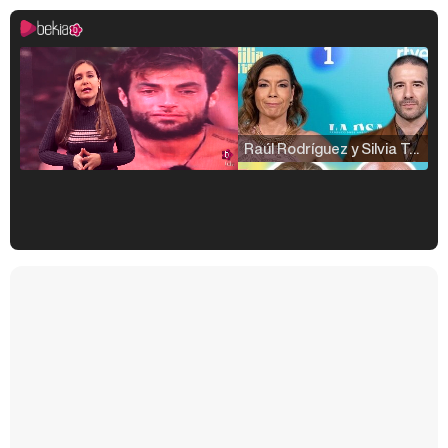
Raúl Rodríguez y Silvia Taulés nos cuentan su papel en 'La familia de la tele'
Kiko Matamoros y Lydia Lozano: "Nuestro público es de todas las edades y RTVE tiene un público muy pegado a las novelas, al que tenemos que captar"
Carlota Corredera y Javier de Hoyos: "La tele tiene que representar al público también y aquí están todos los perfiles posibles&quo;