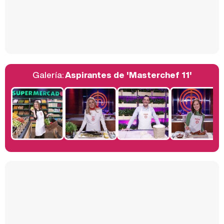
Así se tomó Felipe VI que la Infanta Sofía no quisiera recibir formación militar
Galería:
Aspirantes de 'Masterchef 11'
Belén Esteban: "Estoy emocionada, muy contenta y muy feliz por llegar a RTVE"
Manu Baqueiro: "Tuve como referente a Bruce Willis en 'Luz de Luna' para mi trabajo en la serie 'Perdiendo el juicio'"
Magdalena de Suecia responde a las críticas y explica por qué le han permitido lanzar su propio negocio