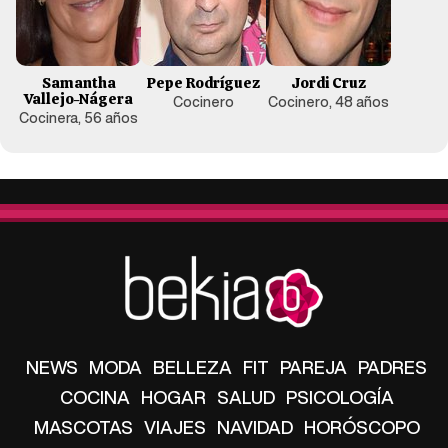
Samantha
Pepe Rodríguez
Jordi Cruz
Vallejo-Nágera
Cocinero
Cocinero, 48 años
Cocinera, 56 años
NEWS
MODA
BELLEZA
FIT
PAREJA
PADRES
COCINA
HOGAR
SALUD
PSICOLOGÍA
MASCOTAS
VIAJES
NAVIDAD
HORÓSCOPO