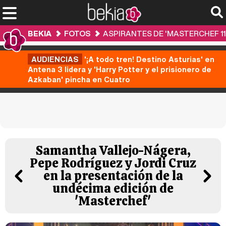
BEKIA
FOTOS
ASPIRANTES DE 'MASTERCHEF 11
AUDIENCIAS
'¡A todo tren! Destino Asturias' en
Antena 3 lidera y 'Harry Potter y el prisionero de
Azkaban' pincha en Cuatro
Samantha Vallejo-Nágera,
Pepe Rodríguez y Jordi Cruz
en la presentación de la
undécima edición de
'Masterchef'